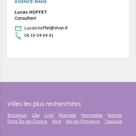
AGENCE SHAN
Lucas HOFFET
Consultant
Lucas.hoffet@shan.fr
06 16 04 64 61
Villes les plus recherchées
Bordeaux
Lille
Lyon
Marseille
Montpellier
Nantes
Paris Île-de-France
Nice
Aix-en-Provence
Toulouse