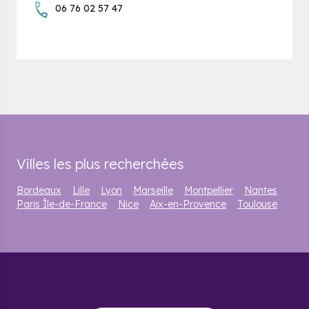
06 76 02 57 47
Villes les plus recherchées
Bordeaux
Lille
Lyon
Marseille
Montpellier
Nantes
Paris Île-de-France
Nice
Aix-en-Provence
Toulouse