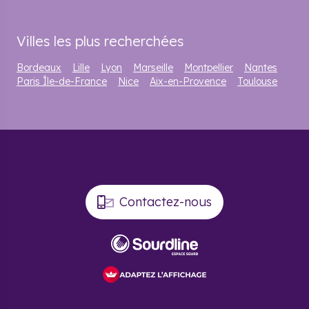
Villes les plus recherchées
Bordeaux
Lille
Lyon
Marseille
Montpellier
Nantes
Paris Île-de-France
Nice
Aix-en-Provence
Toulouse
Contactez-nous