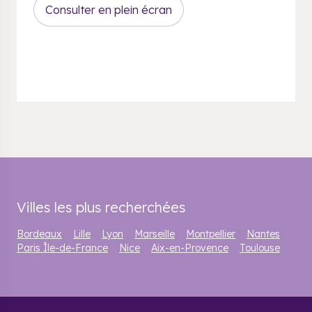
Consulter en plein écran
Villes les plus recherchées
Bordeaux
Lille
Lyon
Marseille
Montpellier
Nantes
Paris Île-de-France
Nice
Aix-en-Provence
Toulouse