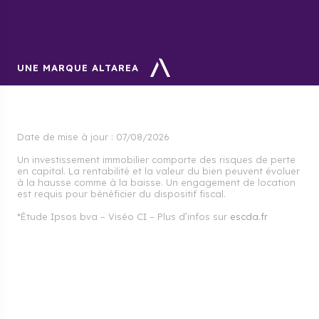
UNE MARQUE ALTAREA
Date de mise à jour :
07/08/2026
Un investissement immobilier comporte des risques de perte
en capital. La rentabilité et la valeur du bien peuvent évoluer
à la hausse comme à la baisse. Un engagement de location
est requis pour bénéficier du dispositif fiscal.
*Étude Ipsos bva – Viséo CI – Plus d’infos sur
escda.fr