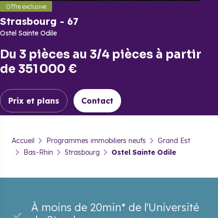
Offre exclusive
Strasbourg
-
67
Ostel Sainte Odile
Du
3 pièces
au
3/4 pièces
à partir
de
351 000 €
Prix et plans
Contact
Strasbourg
-
67
Accueil
Programmes immobiliers neufs
Grand Est
Ostel Sainte Odile
Bas-Rhin
Strasbourg
Ostel Sainte Odile
Prix & plans
Brochure
Contact
À moins de 20min* de l'Université