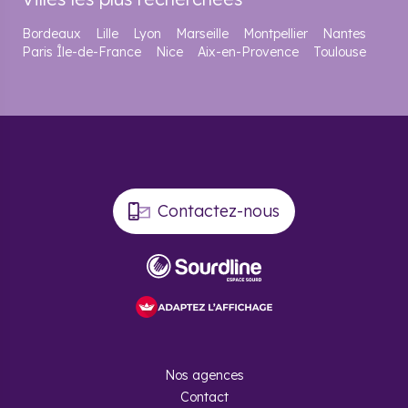
Bordeaux
Lille
Lyon
Marseille
Montpellier
Nantes
Paris Île-de-France
Nice
Aix-en-Provence
Toulouse
Contactez-nous
Nos agences
Contact