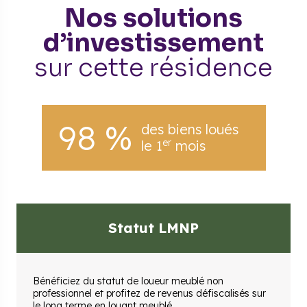
Nos solutions
d’investissement
sur cette résidence
98 %
des biens loués
er
le 1
mois
Statut LMNP
Bénéficiez du statut de loueur meublé non
professionnel et profitez de revenus défiscalisés sur
le long terme en louant meublé.