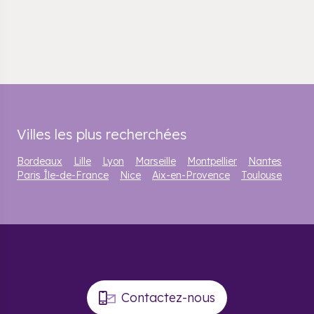
Villes les plus recherchées
Bordeaux
Lille
Lyon
Marseille
Montpellier
Nantes
Paris Île-de-France
Nice
Aix-en-Provence
Toulouse
Contactez-nous