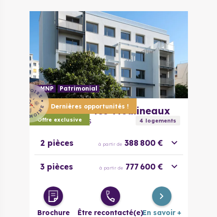
évolutif
4 pièces
320 000 €
à partir de
LMNP
Patrimonial
Dernières opportunités !
92130
Issy-les-Moulineaux
Carré Des Arts
Offre exclusive
4
logement
s
2 pièces
388 800 €
à partir de
3 pièces
777 600 €
à partir de
Brochure
Être recontacté(e)
En savoir +