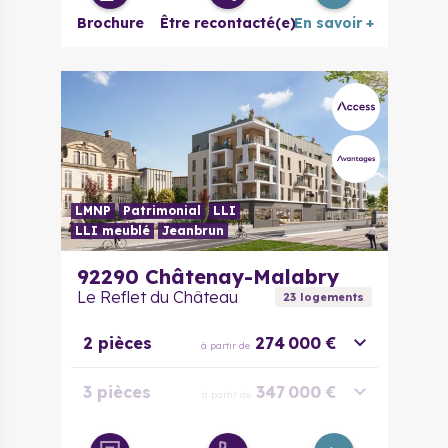
Brochure
Être recontacté(e)
En savoir +
LMNP
Patrimonial
LLI
LLI meublé
Jeanbrun
92290
Châtenay-Malabry
Le Reflet du Château
23
logement
s
2 pièces
274 000 €
à partir de
3 pièces
347 000 €
à partir de
4 pièces
404 000 €
à partir de