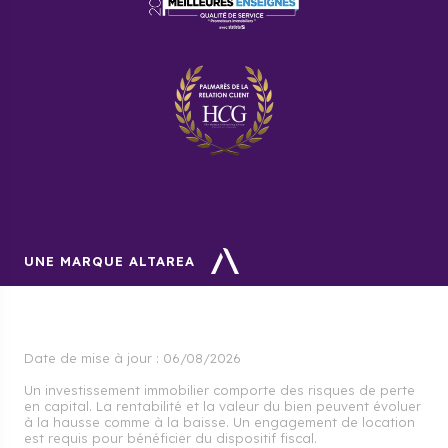
Asnières-sur-Seine varie d’un quartier à un autre.
Mais en général, celui-ci varie entre 4 700 et 10 000
euros le mètre carré.
Comment se porte le marché
immobilier à Asnières-sur-Seine
?
La commune d’Asnières-sur-Seine est très prisée par
les jeunes cadres. Cependant, une hausse de prix de
près de 5 % a été récemment constatée.
UNE MARQUE ALTAREA
Date de mise à jour :
06/08/2026
Un investissement immobilier comporte des risques de perte
en capital. La rentabilité et la valeur du bien peuvent évoluer
à la hausse comme à la baisse. Un engagement de location
est requis pour bénéficier du dispositif fiscal.