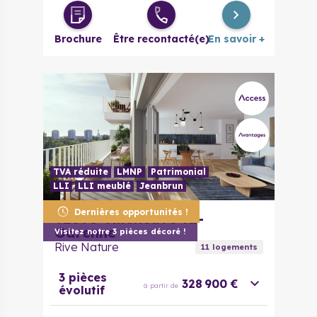
Brochure
Être recontacté(e)
En savoir +
TVA réduite
LMNP
Patrimonial
LLI
LLI meublé
Jeanbrun
Dernières opportunités !
92390
Villeneuve-la-
Garenne
Visitez notre 3 pièces décoré !
Rive Nature
11
logement
s
3 pièces
328 900 €
à partir de
évolutif