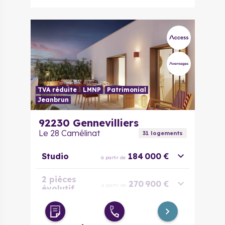
TVA réduite
LMNP
Patrimonial
Jeanbrun
92230
Gennevilliers
Le 28 Camélinat
31
logement
s
Studio
184 000 €
à partir de
2 pièces
270 900 €
à partir de
évolutif
3 pièces
312 000 €
à partir de