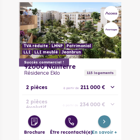
TVA réduite
LMNP
Patrimonial
LLI
LLI meublé
Jeanbrun
Succès commercial !
92000
Nanterre
Résidence Eklo
115
logement
s
2 pièces
211 000 €
à partir de
2 pièces
234 000 €
à partir de
évolutif
3 pièces
260 000 €
à partir de
Brochure
Être recontacté(e)
En savoir +
3 pièces
308 000 €
à partir de