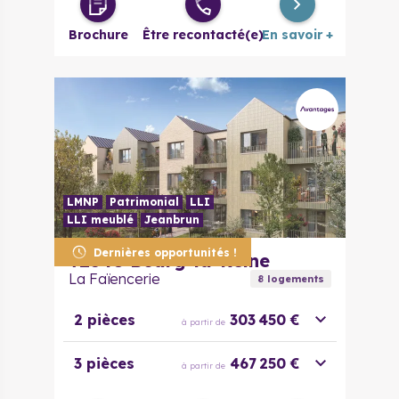
Brochure
Être recontacté(e)
En savoir +
LMNP
Patrimonial
LLI
LLI meublé
Jeanbrun
Dernières opportunités !
92340
Bourg-la-Reine
La Faïencerie
8
logement
s
2 pièces
303 450 €
à partir de
3 pièces
467 250 €
à partir de