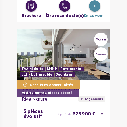
Brochure
Être recontacté(e)
En savoir +
TVA réduite
LMNP
Patrimonial
LLI
LLI meublé
Jeanbrun
Dernières opportunités !
92390
Villeneuve-la-
Garenne
Visitez notre 3 pièces décoré !
Rive Nature
11
logement
s
3 pièces
328 900 €
à partir de
évolutif