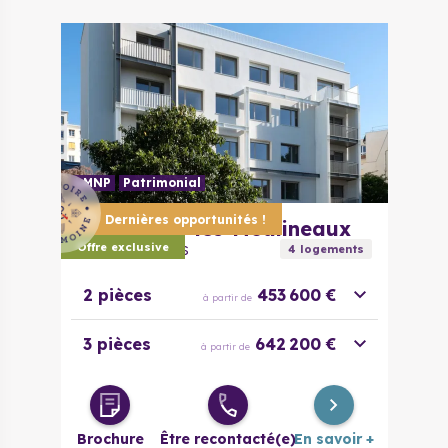
évolutif
4 pièces
320 000 €
à partir de
LMNP
Patrimonial
Dernières opportunités !
92130
Issy-les-Moulineaux
Carré Des Arts
Offre exclusive
4
logement
s
2 pièces
453 600 €
à partir de
3 pièces
642 200 €
à partir de
Brochure
Être recontacté(e)
En savoir +