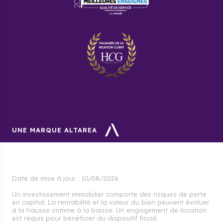
Asnières-sur-Seine varie d’un quartier à un autre.
Mais en général, celui-ci varie entre 4 700 et 10 000
euros le mètre carré.
Comment se porte le marché
immobilier à Asnières-sur-Seine
?
La commune d’Asnières-sur-Seine est très prisée par
les jeunes cadres. Cependant, une hausse de prix de
près de 5 % a été récemment constatée.
UNE MARQUE ALTAREA
Date de mise à jour :
10/08/2026
Un investissement immobilier comporte des risques de perte
en capital. La rentabilité et la valeur du bien peuvent évoluer
à la hausse comme à la baisse. Un engagement de location
est requis pour bénéficier du dispositif fiscal.