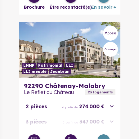
Brochure
Être recontacté(e)
En savoir +
LMNP
Patrimonial
LLI
LLI meublé
Jeanbrun
92290
Châtenay-Malabry
Le Reflet du Château
23
logement
s
2 pièces
274 000 €
à partir de
3 pièces
347 000 €
à partir de
4 pièces
404 000 €
à partir de