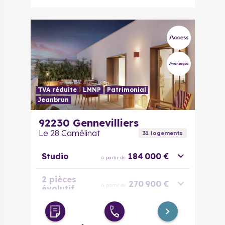
TVA réduite
LMNP
Patrimonial
Jeanbrun
92230
Gennevilliers
Le 28 Camélinat
31
logement
s
Studio
184 000 €
à partir de
2 pièces
270 900 €
à partir de
évolutif
3 pièces
312 000 €
à partir de