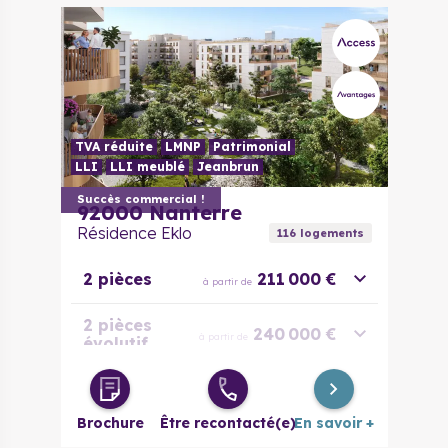
TVA réduite
LMNP
Patrimonial
LLI
LLI meublé
Jeanbrun
Succès commercial !
92000
Nanterre
Résidence Eklo
116
logement
s
2 pièces
211 000 €
à partir de
2 pièces
240 000 €
à partir de
évolutif
3 pièces
260 000 €
à partir de
Brochure
Être recontacté(e)
En savoir +
3 pièces
308 000 €
à partir de