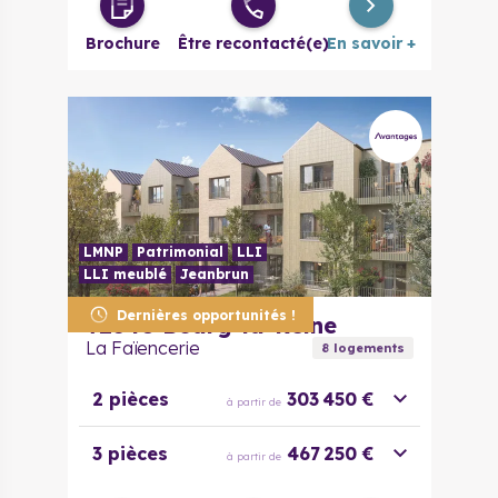
Brochure
Être recontacté(e)
En savoir +
LMNP
Patrimonial
LLI
LLI meublé
Jeanbrun
Dernières opportunités !
92340
Bourg-la-Reine
La Faïencerie
8
logement
s
2 pièces
303 450 €
à partir de
3 pièces
467 250 €
à partir de