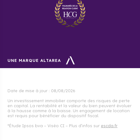
Pour un appartement, le loyer mensuel moyen par m²
est de 17,2 €. Pour une maison c’est 18,3 € par m².
UNE MARQUE ALTAREA
Date de mise à jour :
08/08/2026
Un investissement immobilier comporte des risques de perte
en capital. La rentabilité et la valeur du bien peuvent évoluer
à la hausse comme à la baisse. Un engagement de location
est requis pour bénéficier du dispositif fiscal.
*Étude Ipsos bva – Viséo CI – Plus d’infos sur
escda.fr