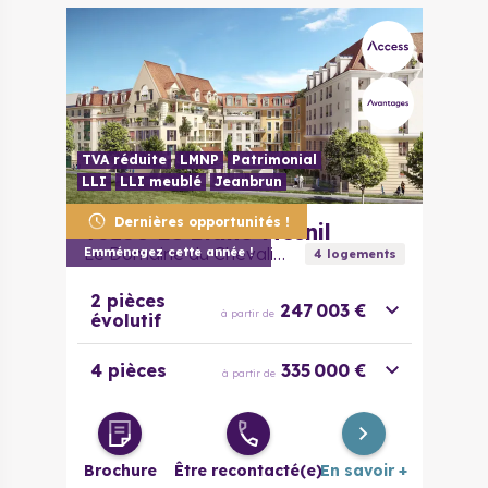
TVA réduite
LMNP
Patrimonial
LLI
LLI meublé
Jeanbrun
Dernières opportunités !
93150
Le Blanc-Mesnil
Le Domaine du Chevalier
Emménagez cette année !
4
logement
s
2 pièces
247 003 €
à partir de
évolutif
4 pièces
335 000 €
à partir de
Brochure
Être recontacté(e)
En savoir +