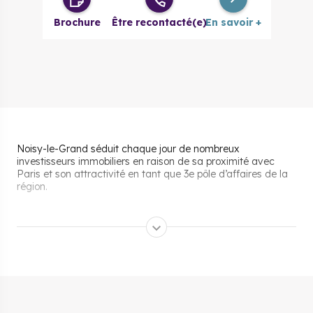
à partir de
Brochure
Être recontacté(e)
En savoir +
Noisy-le-Grand séduit chaque jour de nombreux
investisseurs immobiliers en raison de sa proximité avec
Paris et son attractivité en tant que 3e pôle d’affaires de la
région.
Les aides pour acheter un
bien immobilier à Noisy-le-
Grand
A Noisy-le-Grand le prix de l’immobilier reste encore