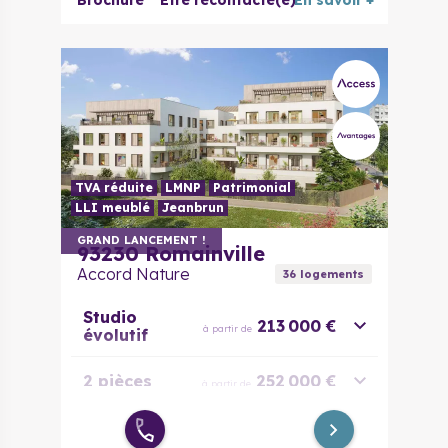
Brochure
Être recontacté(e)
En savoir +
3 pièces
359 615 €
à partir de
3 pièces
373 615 €
à partir de
évolutif
4 pièces
445 450 €
à partir de
5 pièces
572 000 €
à partir de
TVA réduite
LMNP
Patrimonial
LLI meublé
Jeanbrun
GRAND LANCEMENT !
93230
Romainville
Accord Nature
36
logement
s
Studio
213 000 €
à partir de
évolutif
2 pièces
252 000 €
à partir de
2 pièces
281 000 €
à partir de
évolutif