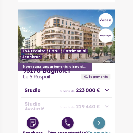
TVA réduite
LMNP
Patrimonial
Jeanbrun
Nouveaux appartements disponibles
93170
Bagnolet
Le 5 Raspail
41
logement
s
Studio
223 000 €
à partir de
Studio
219 440 €
à partir de
évolutif
2 pièces
286 000 €
à partir de