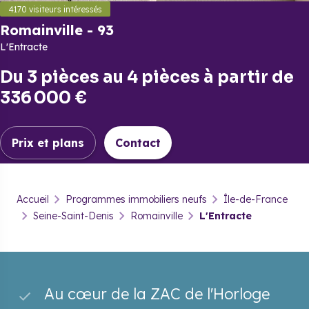
4170
visiteurs intéressés
Romainville
-
93
L'Entracte
Du
3 pièces
au
4 pièces
à partir de
336 000 €
Prix et plans
Contact
Romainville
-
93
Accueil
Programmes immobiliers neufs
Île-de-France
L'Entracte
Seine-Saint-Denis
Romainville
L'Entracte
Prix & plans
Brochure
Contact
Au cœur de la ZAC de l'Horloge