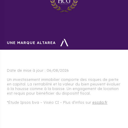
UNE MARQUE ALTAREA
Date de mise à jour :
06/08/2026
Un investissement immobilier comporte des risques de perte
en capital. La rentabilité et la valeur du bien peuvent évoluer
à la hausse comme à la baisse. Un engagement de location
est requis pour bénéficier du dispositif fiscal.
*Étude Ipsos bva – Viséo CI – Plus d’infos sur
escda.fr