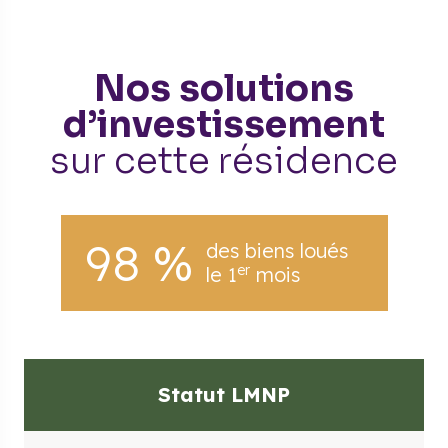
Nos solutions
d’investissement
sur cette résidence
98 %
des biens loués
er
le 1
mois
Statut LMNP