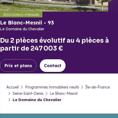
3063
visiteurs intéressés
Le Blanc-Mesnil
-
93
Le Domaine du Chevalier
Du
2 pièces évolutif
au
4 pièces
à
partir de
247 003 €
Prix et plans
Contact
Le Blanc-Mesnil
-
93
Accueil
Programmes immobiliers neufs
Île-de-France
Le Domaine du Chevalier
Seine-Saint-Denis
Le Blanc-Mesnil
Le Domaine du Chevalier
Prix & plans
Brochure
Contact