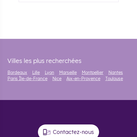
Villes les plus recherchées
Bordeaux
Lille
Lyon
Marseille
Montpellier
Nantes
Paris Île-de-France
Nice
Aix-en-Provence
Toulouse
Contactez-nous