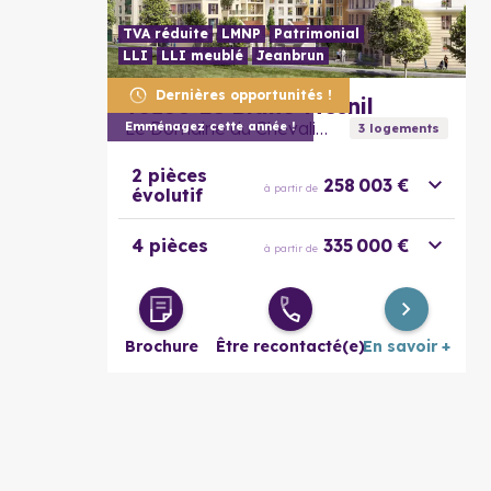
TVA réduite
LMNP
Patrimonial
LLI
LLI meublé
Jeanbrun
Dernières opportunités !
93150
Le Blanc-Mesnil
Le Domaine du Chevalier
Emménagez cette année !
3
logement
s
2 pièces
258 003 €
à partir de
évolutif
4 pièces
335 000 €
à partir de
Brochure
Être recontacté(e)
En savoir +