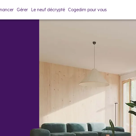
inancer
Gérer
Le neuf décrypté
Cogedim pour vous