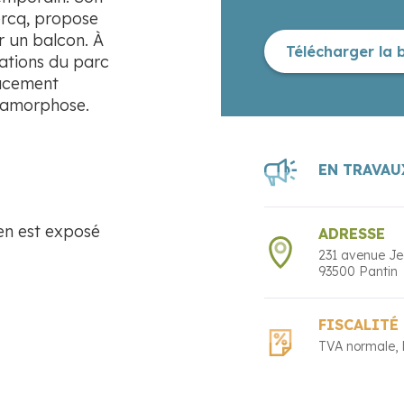
ercq, propose
r un balcon. À
Télécharger la 
tations du parc
lacement
étamorphose.
EN TRAVAU
ien est exposé
ADRESSE
231 avenue Je
93500
Pantin
FISCALITÉ
TVA normale