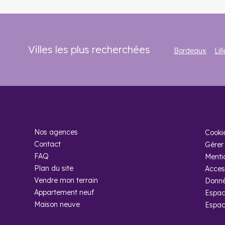
Villes les plus recherchées
Bordeaux
Lill
Nos agences
Cooki
Contact
Gérer 
FAQ
Menti
Plan du site
Access
Vendre mon terrain
Donné
Appartement neuf
Espac
Maison neuve
Espac