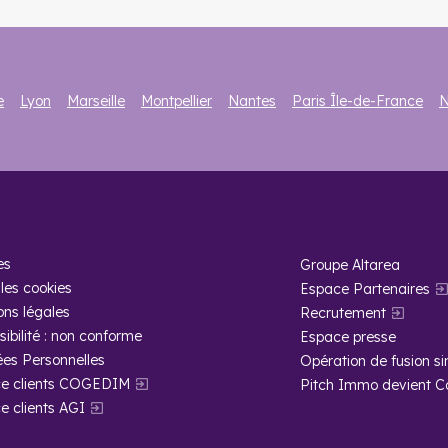
e
Lyon
Marseille
Montpellier
Nantes
Paris Île-de-France
N
es
Groupe Altarea
les cookies
Espace Partenaires
ons légales
Recrutement
ibilité : non conforme
Espace presse
es Personnelles
Opération de fusion si
e clients COGEDIM
Pitch Immo devient 
e clients AGI