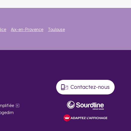
ice
Aix-en-Provence
Toulouse
Contactez-nous
mplifiée
Cogedim