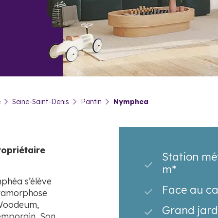
e
Seine-Saint-Denis
Pantin
Nymphea
opriétaire
Station mé
m*
mphéa s’élève
Face au ca
étamorphose
e Woodeum,
Grand jard
temporain. Son