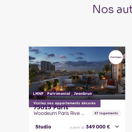
Nos au
LMNP
Patrimonial
Jeanbrun
Visitez nos appartements décorés
75013
Paris
Woodeum Paris Rive Gauche
87
logement
s
Studio
349 000 €
à partir de