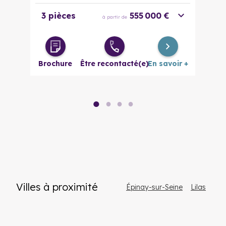
3 pièces
555 000 €
à partir de
Brochure
Être recontacté(e)
En savoir +
●
●
●
●
Villes à proximité
Épinay-sur-Seine
Lilas