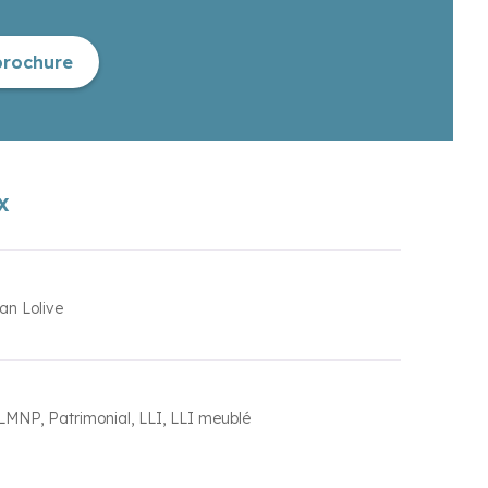
brochure
X
an Lolive
LMNP
Patrimonial
LLI
LLI meublé