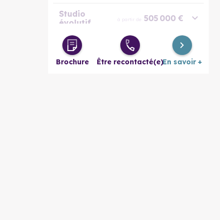
Studio
505 000 €
à partir de
évolutif
2 pièces
542 000 €
à partir de
Brochure
Être recontacté(e)
En savoir +
3 pièces
868 000 €
à partir de
3 pièces
1 067 000 €
à partir de
évolutif
4 pièces
1 087 000 €
à partir de