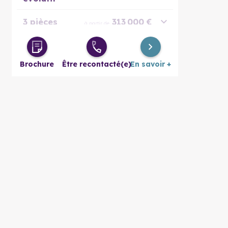
3 pièces
313 000 €
à partir de
4 pièces
421 000 €
à partir de
Brochure
Être recontacté(e)
En savoir +