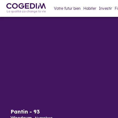
Votre futur bien
Habiter
Investir
F
Pantin
-
93
Nymphea