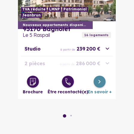
TVA réduite
LMNP
Patrimonial
Jeanbrun
En savoir plus
Nouveaux appartements disponibles
93170
Bagnolet
Le 5 Raspail
16
logement
s
Studio
239 200 €
à partir de
2 pièces
286 000 €
à partir de
3 pièces
373 615 €
à partir de
évolutif
Brochure
Être recontacté(e)
En savoir +
4 pièces
445 450 €
à partir de
5 pièces
572 000 €
à partir de
●
●