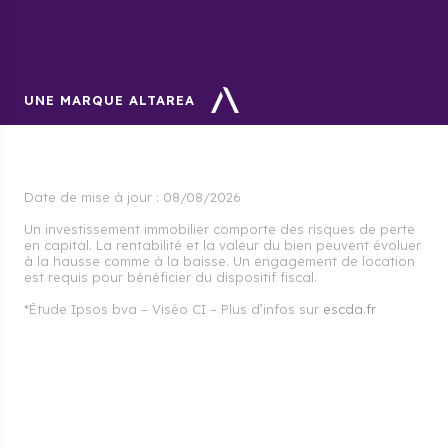
UNE MARQUE ALTAREA
Date de mise à jour :
08/08/2026
Un investissement immobilier comporte des risques de perte
en capital. La rentabilité et la valeur du bien peuvent évoluer
à la hausse comme à la baisse. Un engagement de location
est requis pour bénéficier du dispositif fiscal.
*Étude Ipsos bva – Viséo CI – Plus d’infos sur
escda.fr