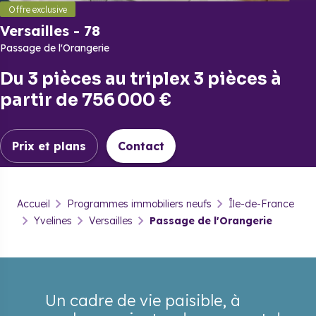
Offre exclusive
Versailles
-
78
Passage de l'Orangerie
Du
3 pièces
au
triplex 3 pièces
à
partir de
756 000 €
Prix et plans
Contact
Versailles
-
78
Accueil
Programmes immobiliers neufs
Île-de-France
Passage de l'Orangerie
Yvelines
Versailles
Passage de l'Orangerie
Prix & plans
Brochure
Contact
Un cadre de vie paisible, à