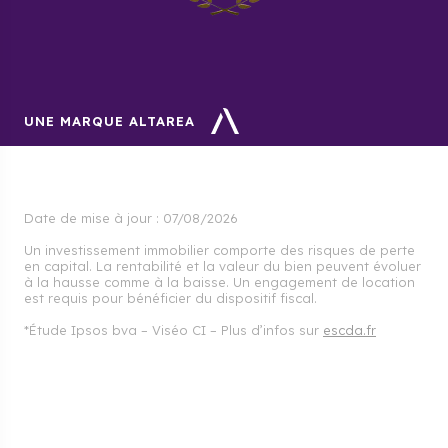
UNE MARQUE ALTAREA
Date de mise à jour :
07/08/2026
Un investissement immobilier comporte des risques de perte
en capital. La rentabilité et la valeur du bien peuvent évoluer
à la hausse comme à la baisse. Un engagement de location
est requis pour bénéficier du dispositif fiscal.
*Étude Ipsos bva – Viséo CI – Plus d’infos sur
escda.fr