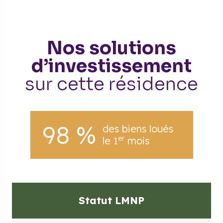
Nos solutions
d’investissement
sur cette résidence
98 %
des biens loués
er
le 1
mois
Statut LMNP