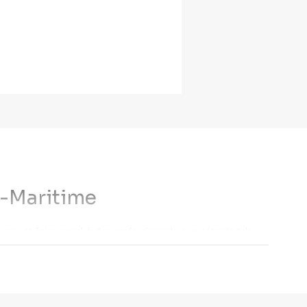
e-Maritime
njeux et faire appel à des professionnels compétents tels
fet, c’est en fonction de ce dernier que vous pouvez définir