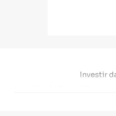
Investir 
Acheter un
bien neuf en Charente-Maritime
est un inves
que vos experts Cogedim. Voici nos astuces pour réussir vo
Les aides pour acheter un bien immob
Lorsqu'il s'agit d’acheter un logement neuf en Charente-Marit