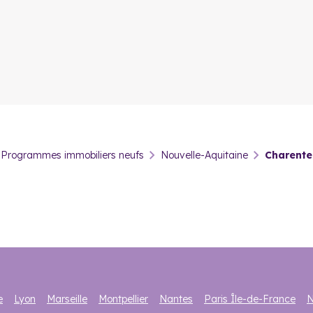
la plupart des acheteurs contractent un prêt auprès de leur banque o
êt immobilier permet aux acquéreurs de finacer une partie des frais 
 votre emprunt, ce qui allège considérablement vos dépenses financiè
, le
PAS
, et le
PEL
. À vous de déterminer laquelle convient le mieux 
ant rendez-vous avec un conseiler immobilier Cogedim.
-Maritime pour faire un investissement lo
Programmes immobiliers neufs
Nouvelle-Aquitaine
Charente
arente-Maritime est le
dispositif LMNP
. Il vous permet de bénéfici
ut, vous devez tout simplement louer votre bien meublé pendant 9 an
itime, sachez que vous pouvez opter pour d’autres dispositifs tels qu
n Charente-Maritime ?
e
Lyon
Marseille
Montpellier
Nantes
Paris Île-de-France
N