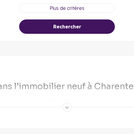
Plus de critères
Rechercher
dans l’immobilier neuf à Charent
tissement à long terme. Pour ce faire, vous devez étudier tous les e
tre investissement immobilier neuf en Charente-Maritime.
ilier neuf en Charente-Maritime
ime, la première chose qui nous vient à l’esprit est le budget. En ef