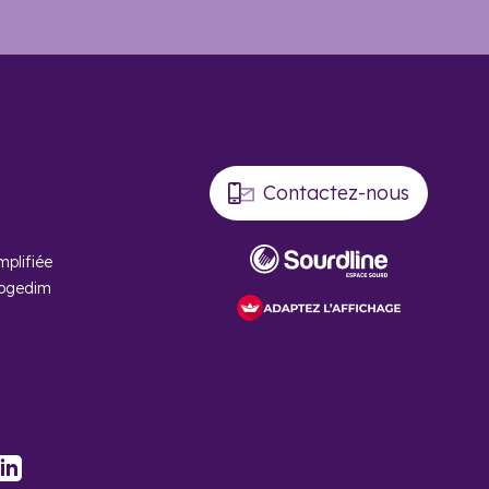
uses autoroutes et plusieurs aéroports qui le relient aux
 son littoral, sa nature, et son patrimoine culturel. Cette
es neufs en Charente-Maritime
tous les ans. De plus, le
Contactez-nous
mplifiée
Cogedim
Il s’agit de
La
me ?
stagram
LinkedIn