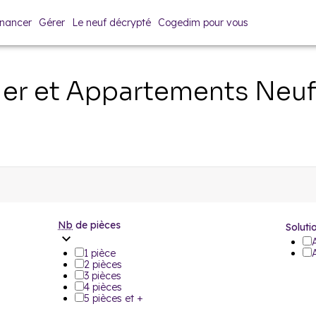
inancer
Gérer
Le neuf décrypté
Cogedim pour vous
er et Appartements Neu
Nb
de pièces
Soluti
1 pièce
2 pièces
3 pièces
4 pièces
5 pièces et +