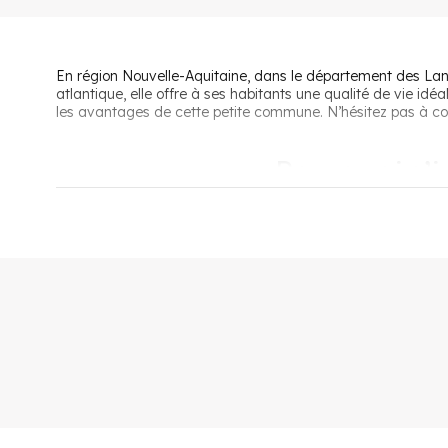
En région Nouvelle-Aquitaine, dans le département des Landes
atlantique, elle offre à ses habitants une qualité de vie idé
les avantages de cette petite commune. N’hésitez pas à cons
Pourquoi s’i
Authentique, dynamique et moderne
sont les adjectifs
traditions landaises
, tout en se modernisant pour offrir 
agréable.
En effet, la ville qui jouit d’un réseau routier et ferrovia
des services de santé en grand nombre et un bureau de pos
bibliothèque, cinéma, Skatepark, etc.
La ville jouit également d’un
patrimoine historique et arc
toute la ville : moulin, lavoirs et vieilles bâtisses, sans parl
Vivre à Saint-Vincent-de-Tyrosse c’est bénéficier d’une
sit
baigner ou surfer sur les
plages de l’Atlantique
, se balad