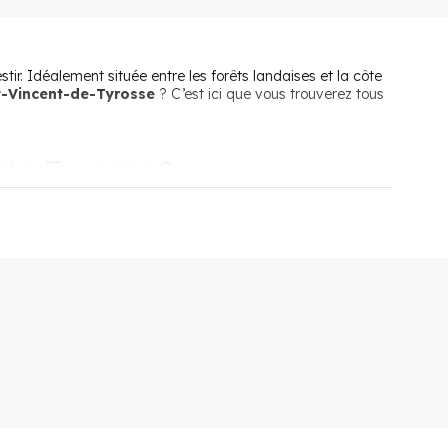
tir. Idéalement située entre les forêts landaises et la côte
nt-Vincent-de-Tyrosse
? C’est ici que vous trouverez tous
-de-Tyrosse ?
e. Une commune à l’atmosphère calme qui a su garder ses
uctures et les services nécessaires à un quotidien des plus
lycée, des commerces de proximité variés et des supermarchés,
mmune abrite gymnase, stade, centre aquatique,
rir et d’observer les petits trésors qui se cachent dans
et les loisirs. Les habitants peuvent en effet aller se
données à vélo.