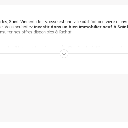
Maison 4
266 000 €
à partir de
pièces
, Saint-Vincent-de-Tyrosse est une ville où il fait bon vivre et inves
ale. Vous souhaitez
investir dans un bien immobilier neuf à Sai
ulter nos offres disponibles à l’achat.
nstaller et vivre à Saint-Vincent
 qui qualifient au mieux la petite ville de Saint-Vincent-de-Tyross
à ses habitants toujours plus nombreux (+50 % en 15 ans) les infrastr
ire de qualité compte 8 établissements scolaires de la maternelle au 
te. Sportifs et amoureux de culture ne seront pas déçus, car la co
hitectural riche
. Visiteurs et habitants ne se lassent pas de découv
er des arènes, qui trônent fièrement dans le cœur de la ville.
uation géographique stratégique
en ce qui concerne les activités 
er dans les forêts de pin ou s’adonner à de longues et agréables ran