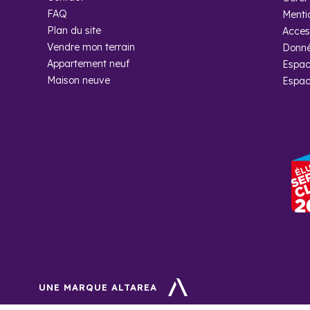
Combien d’h
FAQ
Menti
t-elle ?
Plan du site
Access
Vendre mon terrain
Donné
Lors du dernier re
Appartement neuf
Espac
Maison neuve
Espac
Pourquoi ac
avec Coged
Parce qu’un achat i
Cogedim, nous mett
conditions : conse
une zone à fort po
UNE MARQUE ALTAREA