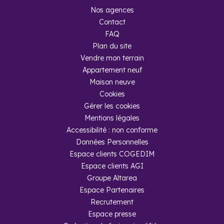
Nos agences
Pourquoi acheter un logement neuf
Contact
dans le Maine-et-Loire ?
FAQ
Plan du site
Le Maine-et-Loire est le deuxième département le plus
Vendre mon terrain
peuplé de la région avec une forte croissance
démographique. Il attire de nombreux actifs dans les
Appartement neuf
domaines de l'informatique, de l'agro-alimentaire et de
Maison neuve
l'électronique, par exemple. Investir dans un appartement ou
Cookies
une maison neuve dans le Maine-et-Loire vous permet
également de profiter des prix abordables de son marché
Gérer les cookies
immobilier.
Mentions légales
Accessibilité : non conforme
De plus, il fait aussi bon vivre dans le Maine-et-Loire grâce à
son climat tempéré de type océanique, à ses
Données Personnelles
environnements ruraux et à son patrimoine historique
Espace clients COGEDIM
composé de nombreux châteaux.
Espace clients AGI
Groupe Altarea
Espace Partenaires
Recrutement
Espace presse