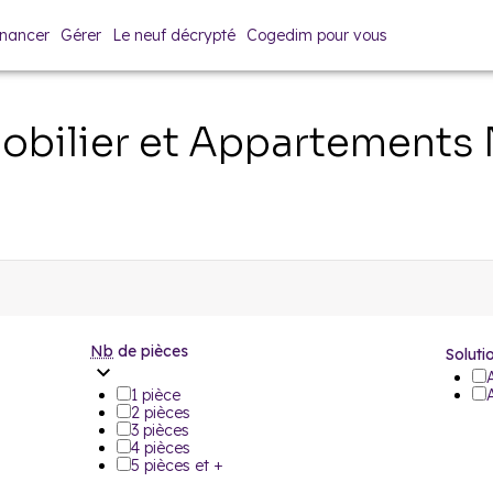
inancer
Gérer
Le neuf décrypté
Cogedim pour vous
bilier et Appartements
Nb
de pièces
Soluti
1 pièce
2 pièces
3 pièces
4 pièces
5 pièces et +