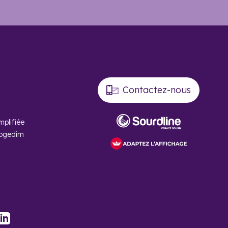
pièces. On peut investir pour un prix moyen de 1830 euros du
cependant envisager un coût un peu plus élevé.
ble, d’offres qualitatives et de conseils.
Contactez-nous
mplifiée
Cogedim
 Cogedim ?
bénéficierez d’un
stagram
LinkedIn