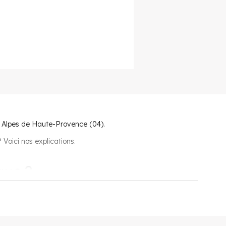
 Alpes de Haute-Provence (04).
 Voici nos explications.
que ?
galement présentes sur la commune ainsi que 2 centres de
is, 6 de football, 1 piscine, 1 centre équestre et de nombreux