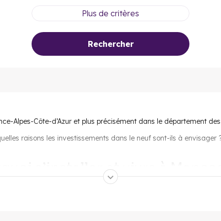
Plus de critères
Rechercher
ce-Alpes-Côte-d’Azur et plus précisément dans le département des
uelles raisons les investissements dans le neuf sont-ils à envisager ?
quoi s’installer et vivre à Manos
nelles, 9 écoles primaires, 4 collèges et 7 lycées. 5 crèches sont é
 plus grand nombre
puisque la municipalité détient 3 terrains de tenn