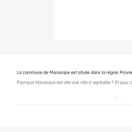
La commune de Manosque est située dans la région Proven
Pourquoi Manosque est-elle une ville si agréable ? Et pour q
Pour
On répertorie 30 établissements scolaires : 10 écoles mater
formation pour apprentis.
Pour les sportifs, il y a de quoi faire le bonheur du