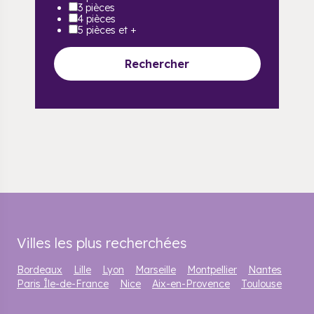
3 pièces
4 pièces
5 pièces et +
Rechercher
Villes les plus recherchées
Bordeaux
Lille
Lyon
Marseille
Montpellier
Nantes
Paris Île-de-France
Nice
Aix-en-Provence
Toulouse