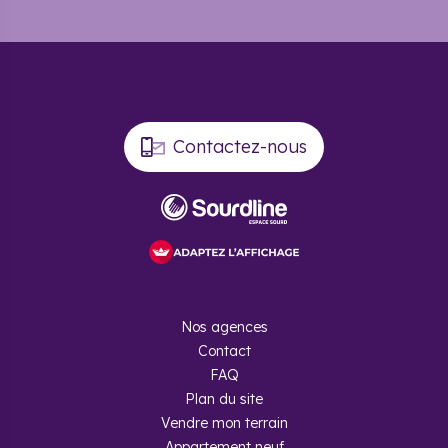
nordique, ski de fond et snowboard.
Pourquoi investir dans
l’immobilier neuf à Miribel ?
Contactez-nous
On constate que le prix au m2 a fait un bond en avant dans
cette commune puisque l'
augmentation est supérieure à
19% au cours des 12 derniers mois
. Ainsi, le prix est de
l'ordre de 3313 euros du mètre carré pour une maison.
L’engouement pour le secteur s'est largement
développé
, et ses facilités d'accès notamment avec
l'autoroute et sa gare TER en font une ville de choix pour un
investissement.
A Miribel, on trouve davantage de propriétaires (56 %), les
revenus moyens sont de 31 800 euros par ménage et le taux
Nos agences
de chômage y est de 10%. La taxe habitation y est
Contact
relativement faible puisqu'elle est de 15%. La taxe foncière
FAQ
est, elle, de 28 %. Le taux de logement vacant y est de 4%
ce qui atteste d'un dynamisme de quartier signifiant qu'il y
Plan du site
a un renouvellement des habitants.
Vendre mon terrain
Appartement neuf