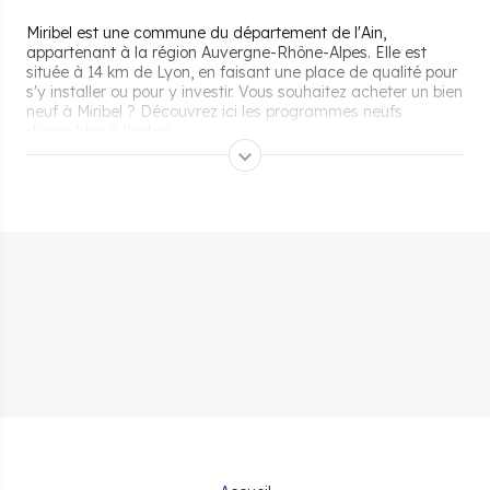
Miribel est une commune du département de l'Ain,
appartenant à la région Auvergne-Rhône-Alpes. Elle est
située à 14 km de Lyon, en faisant une place de qualité pour
s'y installer ou pour y investir. Vous souhaitez acheter un bien
neuf à Miribel ? Découvrez ici les programmes neufs
disponibles à l’achat.
Pourquoi s’installer et vivre
à Miribel ?
Transports en commun
Miribel a sa propre gare SNCF, s'y rendre est donc assez
simple. Depuis ou en direction de Lyon, la durée de trajet
n'est que de 11 minutes. Un tram (le k100) et un bus sont
également présents pour desservir les environs de Miribel. Le
tram opère entre 7h30 et 21h30.
Écoles et commodités