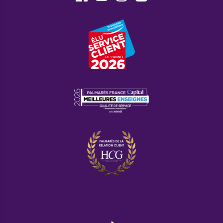
La commune de Miribel compte 9000 habitants. Il
s'agit majoritairement de couples et de célibataires.
La densité est de 380 habitants au kilomètre carré.
Pourquoi acheter un programme
neuf à Miribel avec Cogedim ?
Cogedim, acteur dynamique en matière d'immobilier
neuf vous aidera à concrétiser vos investissements.
Vous aurez l'opportunité de profiter de leur
expérience et conseils et d'être guidé pour profiter
d'un meilleur rendement.