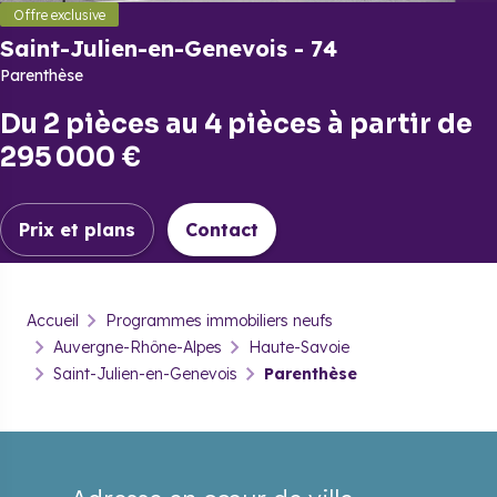
Offre exclusive
Saint-Julien-en-Genevois
-
74
Parenthèse
Du
2 pièces
au
4 pièces
à partir de
295 000 €
Prix et plans
Contact
Saint-Julien-en-Genevois
-
74
Accueil
Programmes immobiliers neufs
Parenthèse
Auvergne-Rhône-Alpes
Haute-Savoie
Saint-Julien-en-Genevois
Parenthèse
Prix & plans
Brochure
Contact