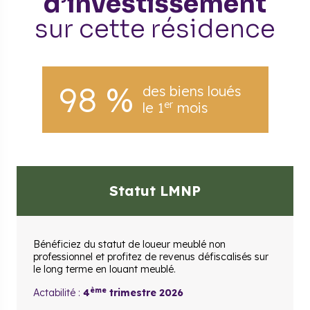
d’investissement
sur cette résidence
98 %
des biens loués
er
le 1
mois
Statut LMNP
Bénéficiez du statut de loueur meublé non
professionnel et profitez de revenus défiscalisés sur
le long terme en louant meublé.
ème
Actabilité :
4
trimestre 2026