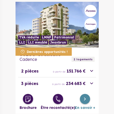
TVA réduite
LMNP
Patrimonial
LLI
LLI meublé
Jeanbrun
Dernières opportunités !
38100
Grenoble
Cadence
2
logement
s
2 pièces
151 766 €
à partir de
3 pièces
234 683 €
à partir de
Brochure
Être recontacté(e)
En savoir +