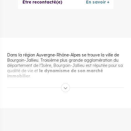
Être recontacté(e)
En savoir +
Dans la région Auvergne-Rhône-Alpes se trouve la ville de
Bourgoin-Jallieu. Troisième plus grande agglomération du
département de l’Isère, Bourgoin-Jallieu est réputée pour sa
qualité de vie et
le dynamisme de son marché
immobilier
.
Pourquoi s’installer et vivre
à Bourgoin-Jallieu ?
Son cadre de vie