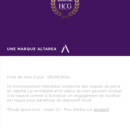
Pourquoi acheter un programme
neuf à Bourgoin-Jallieu avec
Cogedim ?
En achetant un logement neuf à Bourgoin-Jallieu
avec Cogedim, vous profitez de la garantie de
qualité de nos programmes neufs. Vous bénéficiez
UNE MARQUE ALTAREA
aussi d’un accompagnement sur mesure, de la
signature du contrat jusqu’à la remise des clés.
Date de mise à jour :
08/08/2026
Un investissement immobilier comporte des risques de perte
en capital. La rentabilité et la valeur du bien peuvent évoluer
à la hausse comme à la baisse. Un engagement de location
est requis pour bénéficier du dispositif fiscal.
*Étude Ipsos bva – Viséo CI – Plus d’infos sur
escda.fr