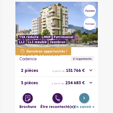
TVA réduite
LMNP
Patrimonial
LLI
LLI meublé
Jeanbrun
Dernières opportunités !
38100
Grenoble
Cadence
2
logement
s
2 pièces
151 766 €
à partir de
3 pièces
234 683 €
à partir de
Brochure
Être recontacté(e)
En savoir +