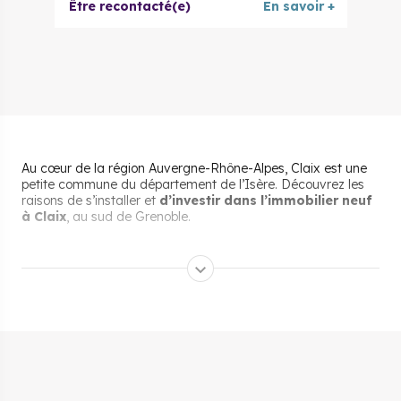
Être recontacté(e)
En savoir +
Au cœur de la région Auvergne-Rhône-Alpes, Claix est une
petite commune du département de l’Isère. Découvrez les
raisons de s’installer et
d’investir dans l’immobilier neuf
à Claix
, au sud de Grenoble.
Pourquoi s’installer et vivre
à Claix ?
Son cadre de vie
Claix est réputée pour son cadre de vie agréable
au pied