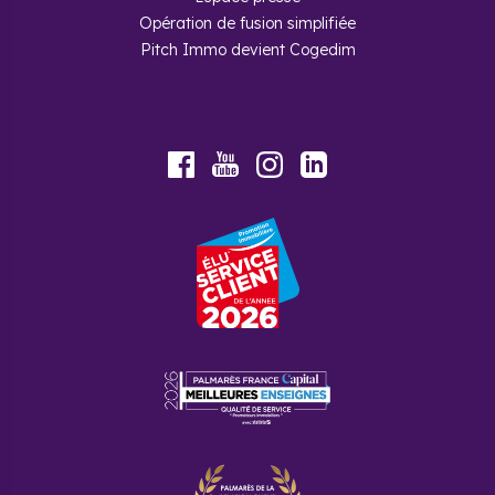
maisons contre 28 % d’appartements
. La moitié des
logements de Claix ont une surface habitable de plus de 100
Opération de fusion simplifiée
m² avec 5 pièces. Les logements spacieux sont donc
Pitch Immo devient Cogedim
préférés.
Youtube
Facebook
Instagram
LinkedIn
Foire aux questions
Quel est le nombre d’habitants à
Claix ?
Selon les derniers chiffres de l’INSEE, la commune de
Claix accueille 7 924 habitants.