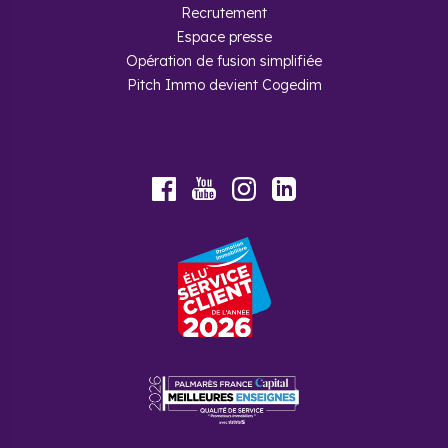
Recrutement
Espace presse
Opération de fusion simplifiée
Pitch Immo devient Cogedim
Foire aux questions
Quelle est la démographie de la
ville ?
Youtube
Facebook
Instagram
LinkedIn
La commune abrite 5 799 habitants, avec une petite
majorité de femmes (51,9 %). La tranche d'âge la
plus présente sont les 30-44 ans, suivie de très près
par les 15-29 ans.
Pourquoi acheter un programme
neuf à Saint-Martin-le-Vinoux
avec Cogedim ?
Avec Cogedim, vous avez accès à des biens de