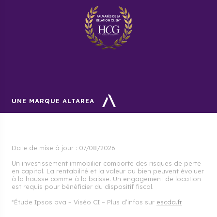
standing, construits avec des matériaux de qualité,
et bénéficiant d'une bonne localisation. Cogedim
vous accompagne et vous conseille pour votre
investissement.
UNE MARQUE ALTAREA
Date de mise à jour :
07/08/2026
Un investissement immobilier comporte des risques de perte
en capital. La rentabilité et la valeur du bien peuvent évoluer
à la hausse comme à la baisse. Un engagement de location
est requis pour bénéficier du dispositif fiscal.
*Étude Ipsos bva – Viséo CI – Plus d’infos sur
escda.fr