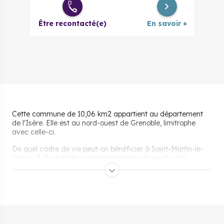
Être recontacté(e)
En savoir +
Cette commune de 10,06 km2 appartient au département
de l'Isère. Elle est au nord-ouest de Grenoble, limitrophe
avec celle-ci.
De quel cadre de vie peut-on bénéficier à Saint-Martin-le-
Vinoux ? Quel est le marché immobilier du neuf sur la
commune ? On répond à ces questions dans l'article ci-
dessous.
Pourquoi s’installer et vivre
à Saint-Martin-le-Vinoux ?