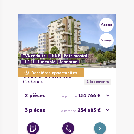
TVA réduite
LMNP
Patrimonial
LLI
LLI meublé
Jeanbrun
Dernières opportunités !
38100
Grenoble
Cadence
2
logement
s
2 pièces
151 766 €
à partir de
3 pièces
234 683 €
à partir de