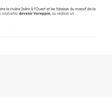
 la rivière Isère à l'Ouest et les falaises du massif de la
s souhaitez
devenir Voreppin
, ou réaliser un
pe ?
lomètres de Lyon et 120 kilomètres de Genève. Malgré sa
entre la vie urbaine et la vie rurale.
 en commun
nsports du Pays voironnais offre à tous les habitants de
 à sa situation géographique, au cœur de la nature. Les