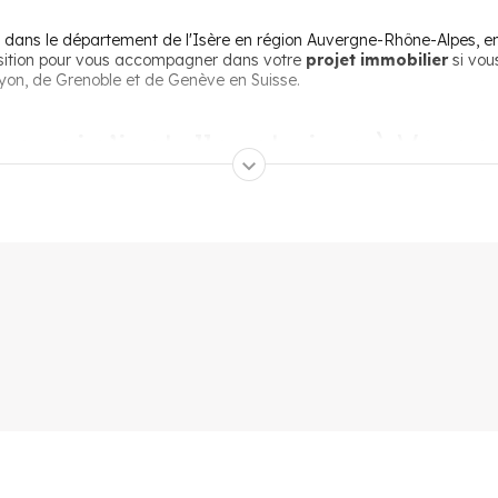
 dans le département de l'Isère en région Auvergne-Rhône-Alpes, entre
osition pour vous accompagner dans votre
projet immobilier
si vou
n, de Grenoble et de Genève en Suisse.
rquoi s’installer et vivre à Vorep
e, Lyon et Genève
e offre un cadre de vie paisible, à 25 kilomètres de Grenoble, 85 ki
87 hectares de terres agricoles, ce qui en fait un parfait compromis 
voies de communication et les transports
pe est bien desservie par les transports en commun. Le réseau des tra
aces
.
ne origine pré-celtique qui signifie "rocher" et "eau", en référence