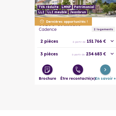
TVA réduite
LMNP
Patrimonial
LLI
LLI meublé
Jeanbrun
Dernières opportunités !
38100
Grenoble
Cadence
2
logement
s
2 pièces
151 766 €
à partir de
3 pièces
234 683 €
à partir de
Brochure
Être recontacté(e)
En savoir +