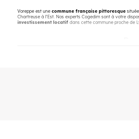
Voreppe est une
commune française pittoresque
située
Chartreuse à l'Est. Nos experts Cogedim sont à votre disp
investissement locatif
dans cette commune proche de Lyo
Pou
Une commune à proximité de Grenobl
Petite commune de
moins de 10 000 habitants
, Vorepp
proximité avec ces grandes villes, la commune se targue de 5
Une commune bien desservie par les 
Outre l’autoroute et les routes à grande circulation, Vorep
Voreppe
des moyens de transport modernes et effic
Une commune verte et paisible
Le nom du village, fondé au IIème siècle avant JC, évoque u