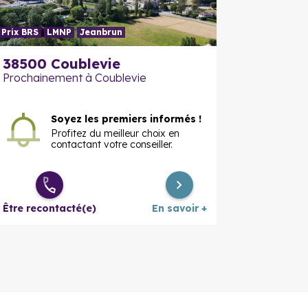
Prix BRS
LMNP
Jeanbrun
En savoir plus
En savoir
38500 Coublevie
Prochainement à Coublevie
Soyez les premiers informés !
Profitez du meilleur choix en
contactant votre conseiller.
Être recontacté(e)
En savoir +