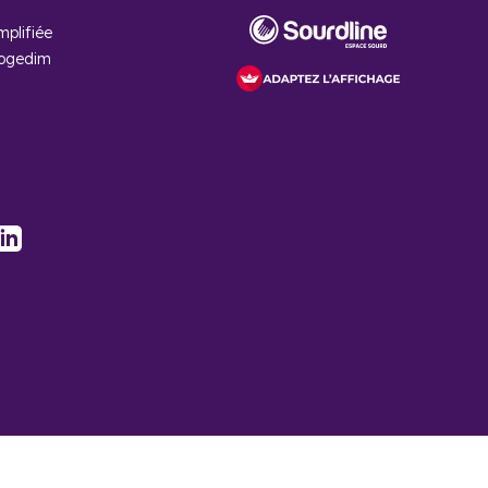
mplifiée
Cogedim
vestissement
ion en contrebas de
s quartiers de Bourg
ctions à saisir
.
stagram
LinkedIn
 des séniors, car la
s à contacter
nos
sont implantés.