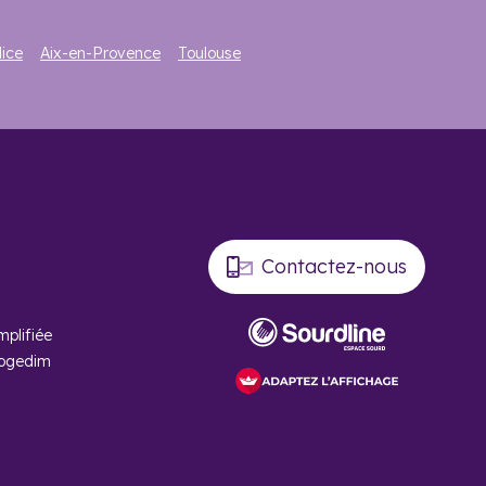
ice
Aix-en-Provence
Toulouse
Contactez-nous
mplifiée
Cogedim