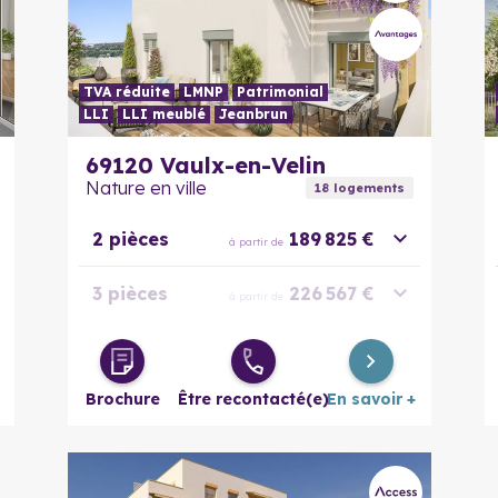
TVA réduite
LMNP
Patrimonial
LLI
LLI meublé
Jeanbrun
En savoir plus
69120
Vaulx-en-Velin
Nature en ville
18
logement
s
2 pièces
189 825 €
à partir de
3 pièces
226 567 €
à partir de
3 pièces
257 975 €
à partir de
évolutif
Brochure
Être recontacté(e)
En savoir +
4 pièces
251 096 €
à partir de
5 pièces
303 325 €
à partir de