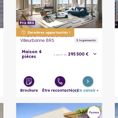
Prix BRS
En savoir plus
Dernières opportunités !
69100
Villeurbanne
Villeurbanne BRS
3
logement
s
Maison 4
295 500 €
à partir de
pièces
Brochure
Être recontacté(e)
En savoir +