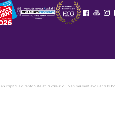
Youtube
Facebook
In
en capital. La rentabilité et la valeur du bien peuvent évoluer à l