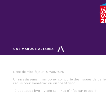
UNE MARQUE ALTAREA
Date de mise à jour :
07/08/2026
Un investissement immobilier comporte des risques de perte 
requis pour bénéficier du dispositif fiscal.
*Étude Ipsos bva – Viséo CI – Plus d’infos sur
escda.fr