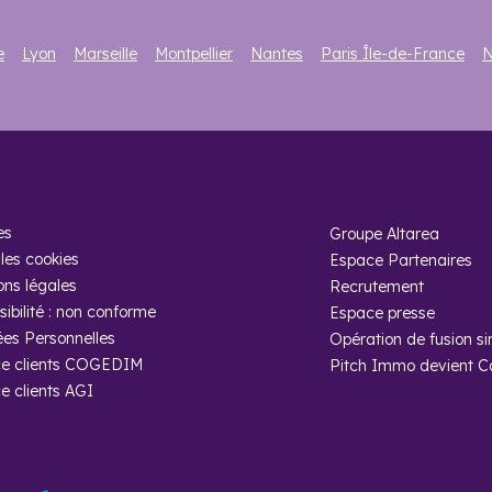
e
Lyon
Marseille
Montpellier
Nantes
Paris Île-de-France
N
es
Groupe Altarea
les cookies
Espace Partenaires
ons légales
Recrutement
ibilité : non conforme
Espace presse
es Personnelles
Opération de fusion si
e clients COGEDIM
Pitch Immo devient 
e clients AGI