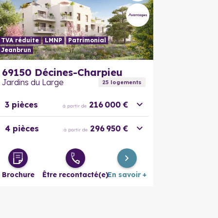
TVA réduite
LMNP
Patrimonial
Jeanbrun
En savoir plus
En savoir
69150
Décines-Charpieu
Jardins du Large
25
logement
s
3 pièces
216 000 €
à partir de
4 pièces
296 950 €
à partir de
Brochure
Être recontacté(e)
En savoir +