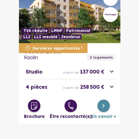
TVA réduite
LMNP
Patrimonial
LLI
LLI meublé
Jeanbrun
Dernières opportunités !
69500
Bron
Kaolin
2
logement
s
Studio
137 000 €
à partir de
4 pièces
258 500 €
à partir de
Brochure
Être recontacté(e)
En savoir +