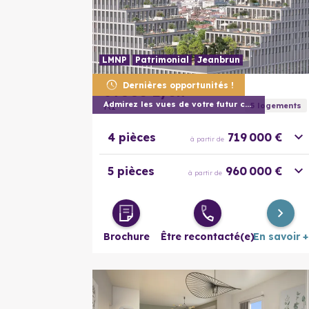
LMNP
Patrimonial
Jeanbrun
Dernières opportunités !
69003
Lyon
KI
Admirez les vues de votre futur chez vou
5
logement
s
4 pièces
719 000 €
à partir de
5 pièces
960 000 €
à partir de
Brochure
Être recontacté(e)
En savoir +