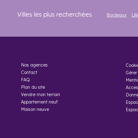
Villes les plus recherchées
Bordeaux
Lill
Nos agences
Cooki
Contact
Gérer 
FAQ
Menti
Plan du site
Access
Vendre mon terrain
Donné
Appartement neuf
Espac
Maison neuve
Espac