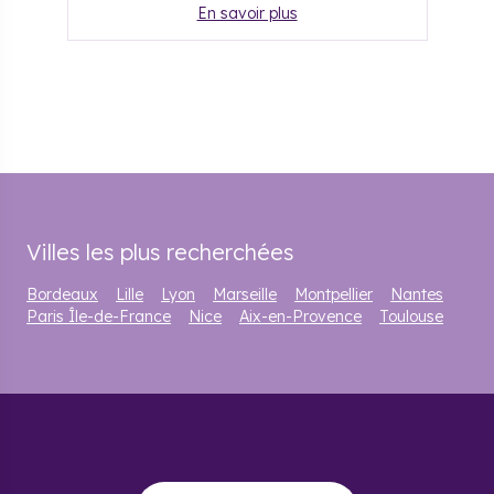
En savoir plus
Villes les plus recherchées
Bordeaux
Lille
Lyon
Marseille
Montpellier
Nantes
Paris Île-de-France
Nice
Aix-en-Provence
Toulouse