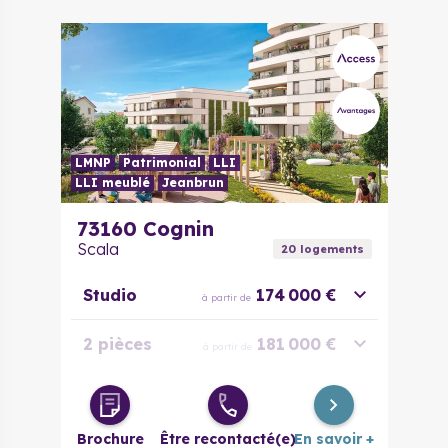
LMNP
Patrimonial
LLI
LLI meublé
Jeanbrun
73160
Cognin
Scala
20
logement
s
Studio
174 000 €
à partir de
2 pièces
181 000 €
à partir de
3 pièces
260 000 €
à partir de
Brochure
Être recontacté(e)
En savoir +