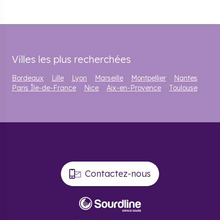
Villes les plus recherchées
Bordeaux
Lille
Lyon
Marseille
Montpellier
Nantes
Paris Île-de-France
Nice
Aix-en-Provence
Toulouse
Contactez-nous