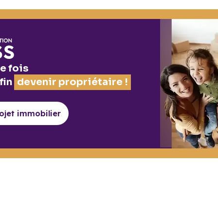
e fois
fin
devenir propriétaire !
rojet
immobilier