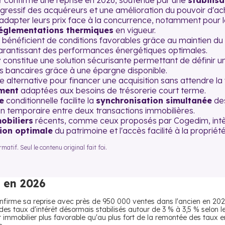
r
confirme une reprise en 2026, soutenue par une
stabilis
ogressif des acquéreurs et une amélioration du pouvoir d'ac
adapter leurs prix face à la concurrence, notamment pour l
églementations thermiques
en vigueur.
bénéficient de conditions favorables grâce au maintien du
arantissant des performances énergétiques optimales.
t
constitue une solution sécurisante permettant de définir u
ons bancaires grâce à une épargne disponible.
e alternative pour financer une acquisition sans attendre l
ement
adaptées aux besoins de trésorerie court terme.
e
conditionnelle facilite la
synchronisation simultanée
des
on temporaire entre deux transactions immobilières.
biliers
récents, comme ceux proposés par Cogedim, intè
tion optimale
du patrimoine et l'accès facilité à la propriété
atif. Seul le contenu original fait foi.
 en 2026
nfirme sa reprise avec près de 950 000 ventes dans l'ancien en 202
es taux d'intérêt désormais stabilisés autour de 3 % à 3,5 % selon le
 immobilier plus favorable qu'au plus fort de la remontée des taux