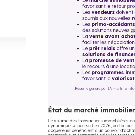
Le
marché immobilie
favorisant le retour pr
Les
vendeurs
doivent 
soumis aux nouvelles
r
Les
primo-accédants
des solutions neuves g
La
vente avant acha
faciliter les négociati
Le
prêt relais
offre un
solutions de financ
La
promesse de vent
le recours à une locati
Les
programmes immo
favorisant la
valorisa
Résumé généré par IA — à titre inform
État du marché immobilier
Le volume des transactions immobilières co
dynamique se poursuit en 2026, portée par d
acquéreurs bénéficient d'un pouvoir d'achat