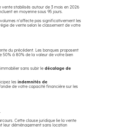
e vente stabilisés autour de 3 mois en 2026
ncluent en moyenne sous 95 jours.
 volumes n'affecte pas significativement les
tégie de vente selon le classement de votre
ente du précédent.
Les banques proposent
de 50% à 80% de la valeur de votre bien
immobilier sans subir le
décalage de
icipez les
indemnités de
ndie de votre capacité financière sur les
.
arcours.
Cette clause juridique lie la vente
ent leur déménagement sans location