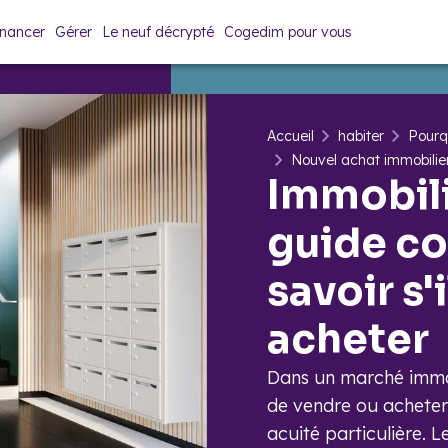
inancer
Gérer
Le neuf décrypté
Cogedim pour vous
Accueil
habiter
Pourq
Nouvel achat immobilie
Immobili
guide c
savoir s'
acheter
Dans un marché immob
de vendre ou acheter
acuité particulière. L