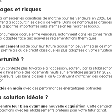
s.
ages et risques
ue à améliorer les conditions de marché pour les vendeurs en 2026. L
 et tend à raccourcir les délais de vente. Dans de nombreuses grande
 disparités importantes subsistent selon les marchés locaux.
concurrence accrue entre vendeurs, notamment dans les zones tend
rix adaptée face aux nouvelles réglementations thermiques.
inancement
solide pour leur future acquisition peuvent saisir ce m
prêt relais ou de crédit classique les plus adaptées à votre situation
rtunité ?
 contexte plus favorable à l'accession, soutenu par la stabilisation
 à l'ensemble des logements neufs sur le territoire jusqu'à fin 2027
cquéreurs. Les biens classés F ou G continuent d'afficher des décotes
on.
clés en main
avec des performances énergétiques optimales.
 solution idéale ?
vendre leur bien avant une nouvelle acquisition
.
Cette démarche
ociations avec les établissements prêteurs pour votre futur achat.