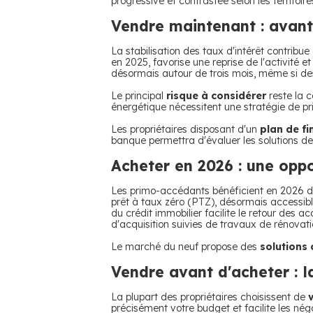
progressive et contrastée selon les territoire
Vendre maintenant : avant
La stabilisation des taux d'intérêt contrib
en 2025, favorise une reprise de l'activité
désormais autour de trois mois, même si des
Le principal
risque à considérer
reste la 
énergétique nécessitent une stratégie de p
Les propriétaires disposant d'un
plan de f
banque permettra d'évaluer les solutions de 
Acheter en 2026 : une oppo
Les primo-accédants bénéficient en 2026 d'un
prêt à taux zéro (PTZ), désormais accessible
du crédit immobilier facilite le retour des a
d'acquisition suivies de travaux de rénovati
Le marché du neuf propose des
solutions 
Vendre avant d'acheter : la
La plupart des propriétaires choisissent de
précisément votre budget et facilite les nég