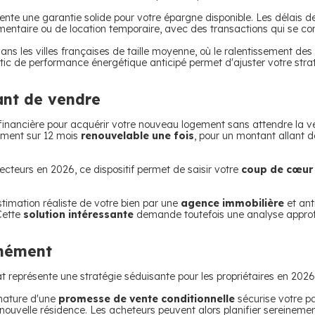
nte une garantie solide pour votre épargne disponible.
Les délais d
entaire ou de location temporaire, avec des transactions qui se co
ans les villes françaises de taille moyenne, où le ralentissement des
tic de performance énergétique anticipé permet d'ajuster votre stra
vant de vendre
 financière pour acquérir votre nouveau logement sans attendre la v
ement sur 12 mois
renouvelable une fois
, pour un montant allant 
cteurs en 2026, ce dispositif permet de saisir votre
coup de cœur
estimation réaliste de votre bien par une
agence immobilière
et ant
Cette
solution intéressante
demande toutefois une analyse approfo
anément
t représente une stratégie séduisante pour les propriétaires en 2026
gnature d'une
promesse de vente conditionnelle
sécurise votre p
 nouvelle résidence.
Les acheteurs peuvent alors planifier sereinem