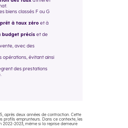
ation des taux
d'intérêt
hat.
es biens classés F ou G
prêt à taux zéro
et à
n
budget précis
et de
a vente, avec des
 opérations, évitant ainsi
grent des prestations
.
5, après deux années de contraction. Cette
s profils emprunteurs. Dans ce contexte, les
 en 2022-2023, même si la reprise demeure