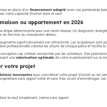
 mise en place d'un
financement adapté
avec nos partenaires ban
iser votre capacité d'achat dans le neuf.
e maison ou appartement en 2026
une étape déterminante pour une vente réussie.
Un diagnostic énergét
prix en fonction du classement obtenu.
ugmente significativement son attractivité. Les acquéreurs sont part
professionnelle valorise les atouts de chaque pièce et facilite la p
nception ces critères recherchés par les acheteurs.
Des prestatio
issent une
valorisation optimale
de votre investissement sur le lo
r votre projet
lutions innovantes
pour concrétiser votre projet d'achat ou de ve
ropriétaire sans apport initial et sans frais avant d'emménager.
Les 
 dans le neuf simplement, même sans apport.