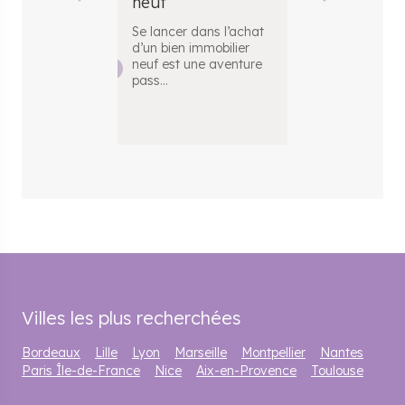
neuf
: tout ce qu
savoir
Se lancer dans l’achat
d’un bien immobilier
Dans le cadre
neuf est une aventure
achat immobili
pass
...
l'apport perso
désigne la so
Villes les plus recherchées
Bordeaux
Lille
Lyon
Marseille
Montpellier
Nantes
Paris Île-de-France
Nice
Aix-en-Provence
Toulouse