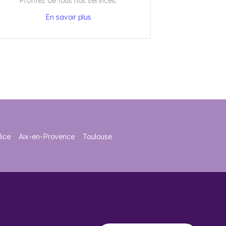
Profitez de tous nos services.
En savoir plus
ice
Aix-en-Provence
Toulouse