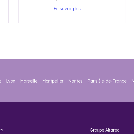
En savoir plus
e
Lyon
Marseille
Montpellier
Nantes
Paris Île-de-France
N
es
Groupe Altarea