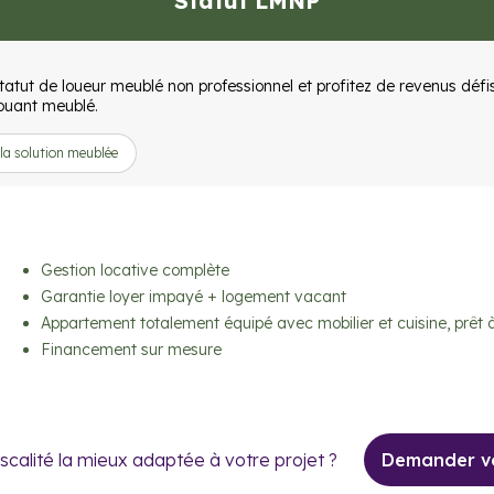
Statut LMNP
tatut de loueur meublé non professionnel et profitez de revenus défis
louant meublé.
 la solution meublée
Gestion locative complète
Garantie loyer impayé + logement vacant
Appartement totalement équipé avec mobilier et cuisine, prêt à
Financement sur mesure
iscalité la mieux adaptée à votre projet ?
Demander vo