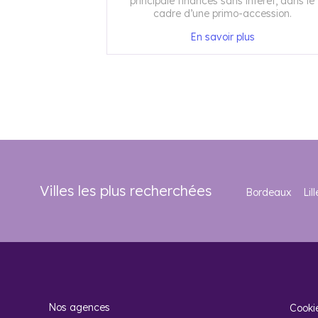
principale financés sans intérêt, dans le
cadre d’une primo-accession.
En savoir plus
Villes les plus recherchées
Bordeaux
Lill
Nos agences
Cooki