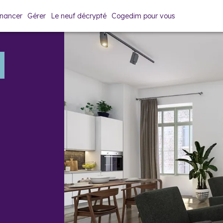
inancer
Gérer
Le neuf décrypté
Cogedim pour vous
Prix & plans
Brochure
Contact