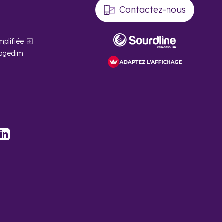
Contactez-nous
mplifiée
Cogedim
stagram
LinkedIn