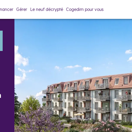
inancer
Gérer
Le neuf décrypté
Cogedim pour vous
Espace de vente
Prix & plans
Brochure
à