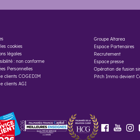
es
Groupe Altarea
les cookies
Espace Partenaires
ons légales
Recrutement
ibilité : non conforme
Espace presse
es Personnelles
Opération de fusion si
e clients COGEDIM
Pitch Immo devient 
e clients AGI
Youtube
Facebook
In