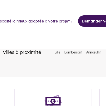
iscalité la mieux adaptée à votre projet ?
Demander vo
Villes à proximité
Lille
Lambersart
Annœullin