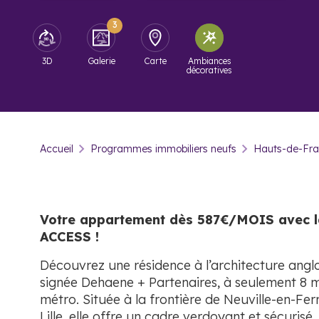
3
3D
Galerie
Carte
Ambiances
décoratives
Accueil
Programmes immobiliers neufs
Hauts-de-Fr
Votre appartement dès 587€/MOIS avec
ACCESS !
Découvrez une résidence à l’architecture ang
signée Dehaene + Partenaires, à seulement 8 m
métro. Située à la frontière de Neuville-en-Fer
Lille, elle offre un cadre verdoyant et sécurisé.