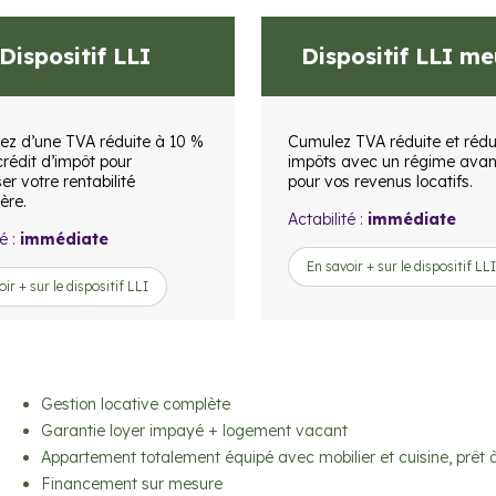
Dispositif LLI
Dispositif LLI m
iez d’une TVA réduite à 10 %
Cumulez TVA réduite et rédu
crédit d’impôt pour
impôts avec un régime ava
r votre rentabilité
pour vos revenus locatifs.
ère.
Actabilité :
immédiate
é :
immédiate
En savoir + sur le dispositif LLI
ir + sur le dispositif LLI
Gestion locative complète
Garantie loyer impayé + logement vacant
Appartement totalement équipé avec mobilier et cuisine, prêt à
Financement sur mesure