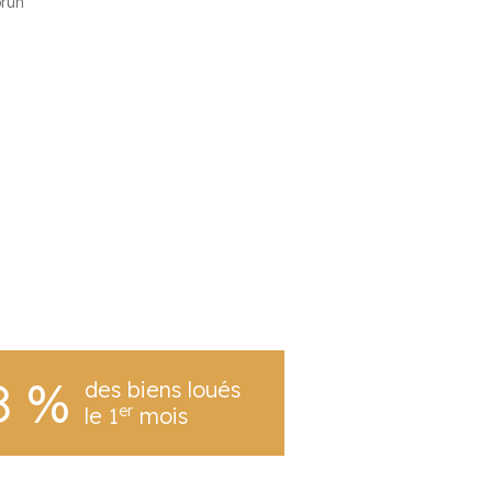
run
8 %
des biens loués
er
le 1
mois