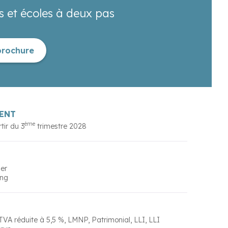
et écoles à deux pas
brochure
ENT
ème
rtir du
3
trimestre 2028
ser
ing
TVA réduite à 5,5 %
LMNP
Patrimonial
LLI
LLI