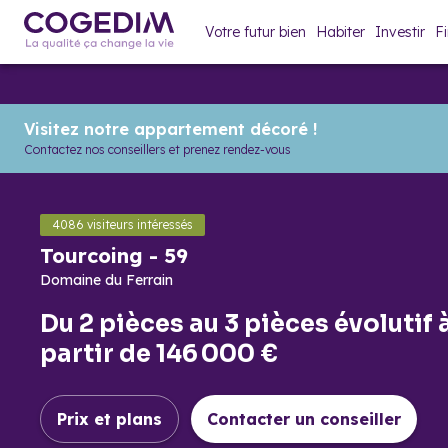
Votre futur bien
Habiter
Investir
F
Tourcoing
-
59
Visitez notre appartement décoré !
Présentation
Maquette 3D
Domaine du Ferrain
Contactez nos conseillers et prenez rendez-vous
4086
visiteurs intéressés
Tourcoing
-
59
Domaine du Ferrain
Du
2 pièces
au
3 pièces évolutif
partir de
146 000 €
Prix et plans
Contact
er un conseiller