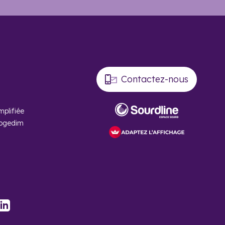
Contactez-nous
mplifiée
Cogedim
stagram
LinkedIn