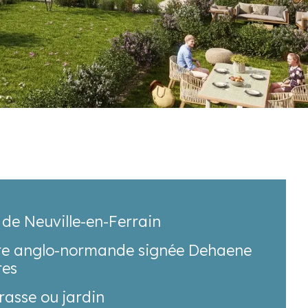
 de Neuville-en-Ferrain
re anglo-normande signée Dehaene
res
rasse ou jardin