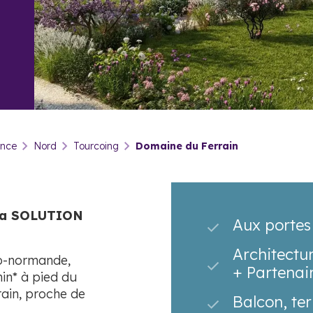
ance
Nord
Tourcoing
Domaine du Ferrain
 la SOLUTION
Aux portes
Architectu
lo-normande,
+ Partenai
in* à pied du
rain, proche de
Balcon, ter