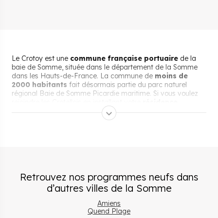
Le Crotoy est une
commune française portuaire
de la
baie de Somme, située dans le département de la Somme
dans les Hauts-de-France. La commune de
moins de
2000 habitants
fait désormais partie du parc naturel
régional Baie de Somme Picardie maritime. Si vous voulez
rejoindre les Crotellois en installant votre
résidence
principale
dans cette station balnéaire pittoresque, ou si
vous souhaitez y réaliser un
investissement locatif
,
Cogedim vous accompagne dans votre projet.
Pourquoi s’installer et vivre
au Crotoy ?
Retrouvez nos programmes neufs dans
d’autres villes
de la
Somme
L’expérience rurale à deux heures de
Amiens
Paris
Quend Plage