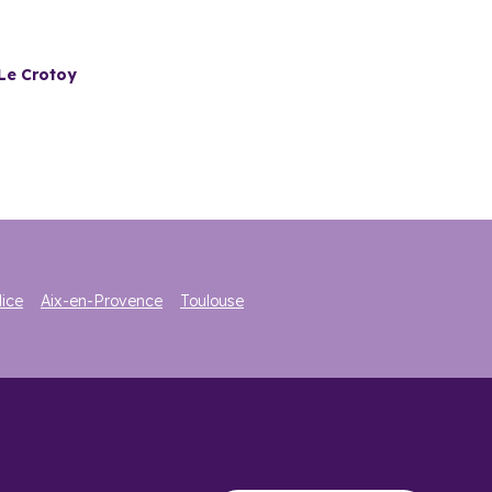
u Crotoy ?
Le Crotoy
 de 3100 logements
dans la commune, plus de 70%
ne où la vacance de logements est bien plus faible que la
u propice à l’épanouissement personnel. Les promoteurs du
s et jardins. Ces appartements neufs séduisent de plus en
ice
Aix-en-Provence
Toulouse
issement. N’hésitez pas à confier votre projet à nos experts