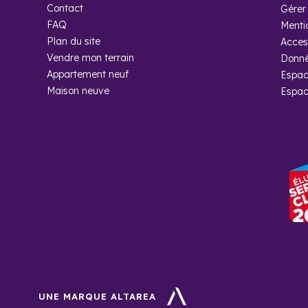
Contact
Gérer 
FAQ
Menti
Plan du site
Access
Foire aux
Vendre mon terrain
Donné
Appartement neuf
Espac
Maison neuve
Quel quarti
Espac
Crotoy ?
Vous aurez le choi
des quartiers de vi
l'Aviation ou encore
Quel budget
?
Au Crotoy, le prix
proposeront des bie
Pourquoi ac
UNE MARQUE ALTAREA