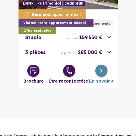
LMNP
Patrimonial
Jeanbrun
Dernières opportunités !
80550
Le Crotoy
Rivage de la Baie
Visitez notre appartement décoré !
2
logement
s
Offre exclusive
Studio
159 550 €
à partir de
3 pièces
285 000 €
à partir de
Brochure
Être recontacté(e)
En savoir +