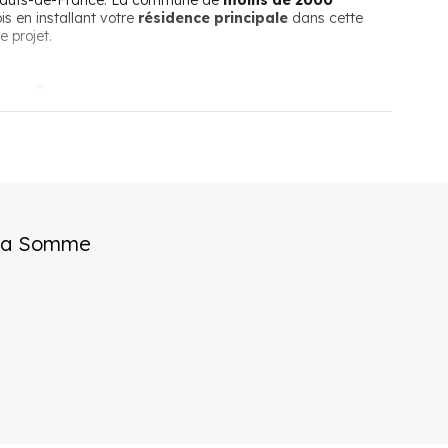
 Hauts-de-France. La commune de
moins de 2000
is en installant votre
résidence principale
dans cette
 projet.
oy ?
 d’une vie de village paisible, loin de l’agitation des
ière belge.
la
Somme
ont des résidences secondaires, donc habités
 périodes d’animations bienvenues pendant les vacances.
’activités touristiques et proposent une piste cyclable. Dans
 santé.