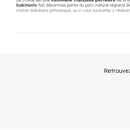
Le Crotoy est une
commune française portuaire
de la 
habitants
fait désormais partie du parc naturel régional Ba
station balnéaire pittoresque, ou si vous souhaitez y réalise
Pou
L’expérience rurale à deux heures de 
Le Crotoy est une commune rurale et littorale, très peu dense,
grandes agglomérations. La commune se situe aussi à un p
Retrouvez
Une commune de propriétaires
Près de 70% des habitants du Crotoy sont propriétaires de
principalement pendant les périodes de congés. Cela perm
Une économie bien portante grâce au
Le Crotoy est une station balnéaire composée d’un centre-vil
le centre, vous trouverez
des commerces
, des artisans, d