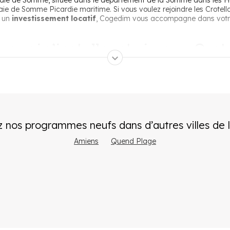
baie de Somme, située dans le département de la Somme dans les
ie de Somme Picardie maritime. Si vous voulez rejoindre les Crotello
r un
investissement locatif
, Cogedim vous accompagne dans votre
rquoi s’installer et vivre au Crot
Paris
 à deux heures de Paris. S’installer au Crotoy, c’est faire l’expérience
eu plus d’
une demie-heure d’Amiens
et à deux heures de la front
 nos programmes neufs dans d’autres villes
de 
Amiens
Quend Plage
 leur logement. Une part importante des logements de la commune s
et à la commune de jouir d’une
grande tranquillité à l’année
et de
 tourisme
le, d’une plage, d’un port, et d’une réserve naturelle qui regorgent d
es restaurants, galeries d'art, ainsi que des écoles et des services de