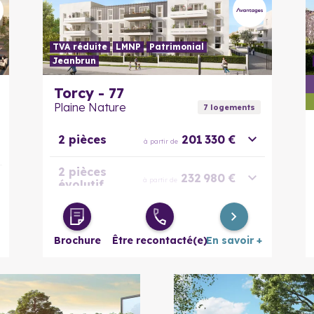
TVA réduite
LMNP
Patrimonial
Jeanbrun
En savoir plus
Torcy - 77
Plaine Nature
7
logement
s
2 pièces
201 330 €
à partir de
2 pièces
232 980 €
à partir de
évolutif
3 pièces
271 663 €
à partir de
Brochure
Être recontacté(e)
En savoir +
3 pièces
276 059 €
à partir de
évolutif