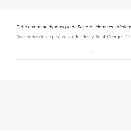
Cette commune dynamique de Seine-et-Marne est idéaleme
Quel cadre de vie peut vous offrir Bussy-Saint-Georges ? Es
Pourquoi s
En matière d'accessibilité, la commune profite d'une
locali
Orly et Charles-de-Gaulle. Pour les transports en commun,
nombreuses lignes de bus.
La ville regroupe 29 établissements scolaires et précisément
Niveau médical, on trouve de nombreux médecins, généraliste
La ville a su conserver un
esprit « nature » puisqu'on 
La commune, avec ses nombreux magasins et restaurants, of
les âges. En effet, on trouve l'immense centre commercial v
restaurants et bars.