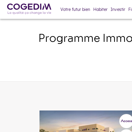
Votre futur bien
Habiter
Investir
F
Programme Immob