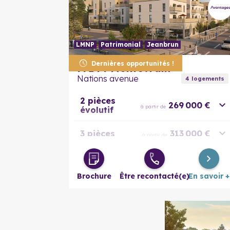
LMNP
Patrimonial
Jeanbrun
Dernières opportunités !
77144
Montévrain
Nations avenue
4
logement
s
2 pièces
269 000 €
à partir de
évolutif
3 pièces
313 000 €
à partir de
4 pièces
421 000 €
à partir de
Brochure
Être recontacté(e)
En savoir +