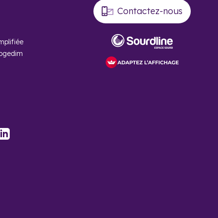
Contactez-nous
mplifiée
Cogedim
 n'y avait que 463
oit jusqu'à 40 000
eorges avec
stagram
LinkedIn
ge d’offres. De