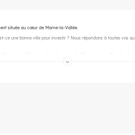
nt située au cœur de Marne-la-Vallée.
t-ce une bonne ville pour investir ? Nous répondons à toutes vos que
’installer et vivre à Bussy-Sain
sation idéale
puisque les autoroutes A4 et A104 sont à proximité et
 la gare TGV de Chessy Marne-la-Vallée est toute proche, la commun
 11 écoles primaires, 11 écoles maternelles, 4 collèges et 3 lycées. 
s ou spécialistes, ainsi que des laboratoires d'analyse. L'hôpital le
dénombre 155 hectares d'espaces verts
, 10 squares, de nombreux 
fre toutes les commodités nécessaires. Mais ses alentours regorge
al d'Europe avec sa vallée village, le Parc Disney puis Disney vill