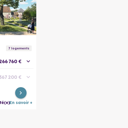
En savoir plus
7
logement
s
266 760 €
367 200 €
399 600 €
té(e)
En savoir +
475 200 €