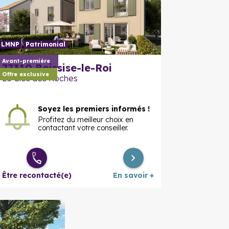
LMNP
Patrimonial
En savoir plus
En savoir
Avant-première
77310
Boissise-le-Roi
Offre exclusive
Le Clos des Roches
Soyez les premiers informés !
Profitez du meilleur choix en
contactant votre conseiller.
Être recontacté(e)
En savoir +