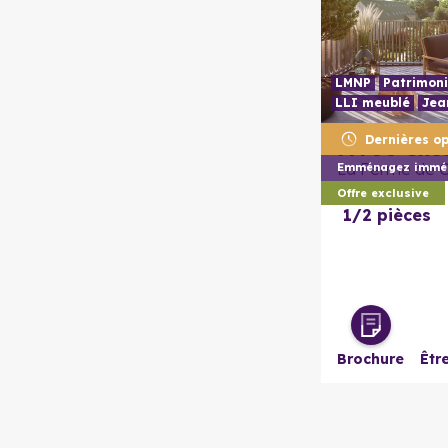
LMNP
Patrimoni
LLI meublé
Jea
Dernières op
77700
Che
La Ferme de 
Emménagez imméd
Offre exclusive
1/2 pièces
Brochure
Êtr