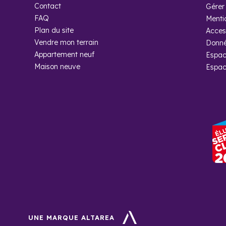
Contact
Gérer 
FAQ
Menti
Plan du site
Access
Foire aux
Vendre mon terrain
Donné
Appartement neuf
Espac
Quel est le 
Maison neuve
Espac
On peut dire que la
habitants en 1968, 
habitants à moyen 
Pourquoi ac
Cogedim ?
Cogedim, promoteur
plus, vous serez a
UNE MARQUE ALTAREA