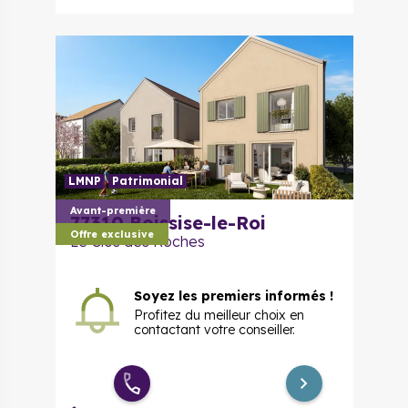
3 pièces
276 059 €
à partir de
évolutif
LMNP
Patrimonial
Avant-première
77310
Boissise-le-Roi
Offre exclusive
Le Clos des Roches
Soyez les premiers informés !
Profitez du meilleur choix en
contactant votre conseiller.