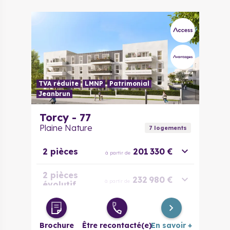
TVA réduite
LMNP
Patrimonial
Jeanbrun
Torcy - 77
Plaine Nature
7
logement
s
2 pièces
201 330 €
à partir de
2 pièces
232 980 €
à partir de
évolutif
3 pièces
271 663 €
à partir de
Brochure
Être recontacté(e)
En savoir +