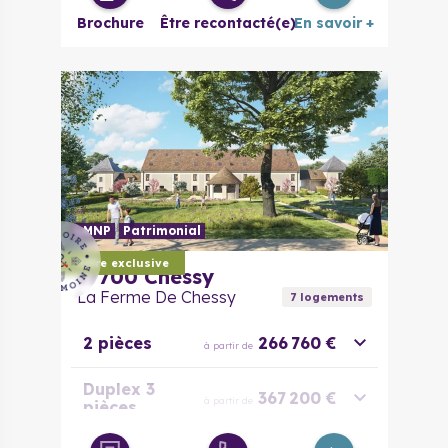
Brochure
Être recontacté(e)
En savoir +
LMNP
Patrimonial
Offre exclusive
77700
Chessy
La Ferme De Chessy
7
logement
s
2 pièces
266 760 €
à partir de
Duplex 3
367 200 €
à partir de
pièces