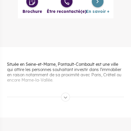
Duplex 4
399 600 €
à partir de
pièces
Brochure
Être recontacté(e)
En savoir +
Duplex 5
475 200 €
à partir de
pièces
Située en Seine-et-Marne, Pontault-Combault est une ville
qui attire les personnes souhaitant investir dans l’immobilier
en raison notamment de sa proximité avec Paris, Créteil ou
encore Marne-la-Vallée.
Les aides pour acheter un
bien immobilier neuf à
Pontault-Combault