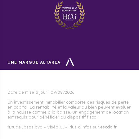
prix ont ainsi grimpé de 13,8 %.
UNE MARQUE ALTAREA
Date de mise à jour :
09/08/2026
Un investissement immobilier comporte des risques de perte
en capital. La rentabilité et la valeur du bien peuvent évoluer
à la hausse comme à la baisse. Un engagement de location
est requis pour bénéficier du dispositif fiscal.
*Étude Ipsos bva – Viséo CI – Plus d’infos sur
escda.fr