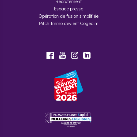
Recrutement
Espace presse
Opération de fusion simplifiée
Pitch Immo devient Cogedim
Foire aux questions
Où investir à Pontault-Combault
?
Youtube
Facebook
Instagram
LinkedIn
Dans l’idéal, il est préférable d’investir dans la partie
nord de Pontault-Combault. En effet, plus vous serez
proche du RER d’Emerainville, plus vous aurez de
chance de trouver des locataires.
Comment le prix de l’immobilier
évolue-t-il en Seine-et-Marne ?
Comme dans de nombreuses communes de l’Île-de-
France, les prix de l’immobilier en Seine-et-Marne
sont en hausse depuis les années 2000. Sur 5 ans les