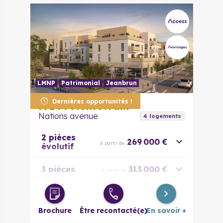
LMNP
Patrimonial
Jeanbrun
Dernières opportunités !
77144
Montévrain
Nations avenue
4
logement
s
2 pièces
269 000 €
à partir de
évolutif
3 pièces
313 000 €
à partir de
4 pièces
421 000 €
à partir de
Brochure
Être recontacté(e)
En savoir +