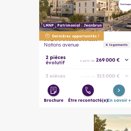
LMNP
Patrimonial
Jeanbrun
Dernières opportunités !
77144
Montévrain
Nations avenue
4
logement
s
2 pièces
269 000 €
à partir de
évolutif
3 pièces
313 000 €
à partir de
4 pièces
421 000 €
à partir de
Brochure
Être recontacté(e)
En savoir +