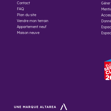
Contact
Gérer 
FAQ
Menti
Plan du site
Access
Vendre mon terrain
Donné
Foire aux
Appartement neuf
Espac
Maison neuve
Espac
Quel est le 
6 400 habitants ont
Pourquoi ac
avec Coged
Cogedim vous fourn
programmes neufs, 
UNE MARQUE ALTAREA