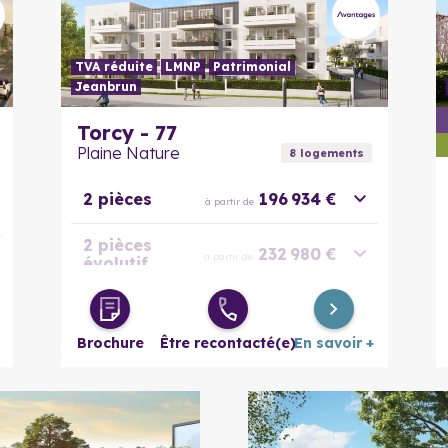
TVA réduite
LMNP
Patrimonial
Jeanbrun
En savoir plus
Torcy - 77
Plaine Nature
8
logement
s
2 pièces
196 934 €
à partir de
2 pièces
232 980 €
à partir de
évolutif
3 pièces
271 663 €
à partir de
Brochure
Être recontacté(e)
En savoir +
3 pièces
276 059 €
à partir de
évolutif