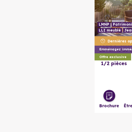
LMNP
Patrimoni
LLI meublé
Jea
Dernières op
77700
Che
La Ferme de 
Emménagez imméd
Offre exclusive
1/2 pièces
Brochure
Êtr