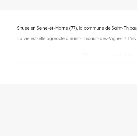
Située en Seine-et-Marne (77), la commune de Saint-Thibaul
La vie est-elle agréable à Saint-Thibault-des-Vignes ? L'in
Pourquoi s’in
Desservi par la A104 et à proximité de la A4, Paris n'est qu
celle de Bussy-Saint-Georges, à 2 km, qui présente l'avantag
communes de Paris ou encore le quartier d’affaire de La 
Pour les
commerces, la ville offre tout le nécessaire 
supermarchés. À moins de 20 minutes se trouve l'immense c
Pour la jeunesse, on répertorie 3 écoles maternelles , 3 éc
trouvent dans la ville limitrophe de Lagny, à seulement 1,2
Champs-sur-Marne, soit à 6,6 km.
Sont présents une piscine, un stade pour jouer au foot et de