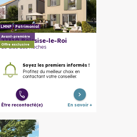
LMNP
Patrimonial
En savoir plus
En savoir
Avant-première
77310
Boissise-le-Roi
Offre exclusive
Le Clos des Roches
Soyez les premiers informés !
Profitez du meilleur choix en
contactant votre conseiller.
Être recontacté(e)
En savoir +