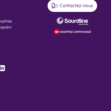
Contactez-nous
mplifiée
Cogedim
-des-Vignes
stagram
LinkedIn
ieux. Avec des