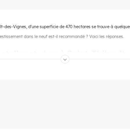
t-des-Vignes, d'une superficie de 470 hectares se trouve à quelques
vestissement dans le neuf est-il recommandé ? Voici les réponses.
staller et vivre à Saint-Thibaul
' à 30 minutes en voiture. L'aéroport Charles-de-Gaulle est à une vi
e d'être sur le RER A. Rien qu'avec cette ligne, on peut rejoindre Val
Défense, sans même faire de changement.
au quotidien
, des petites boutiques, des entreprises de services, d
entre commercial de Val d'Europe et sa Vallée Village.
oles élémentaires et un collège. Pas de lycée présent dans la commun
 km. On trouve également à proximité une école d'ingénieur ou la très
ux gymnases, pour les activités sportives.