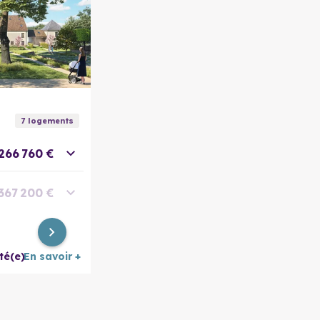
En savoir plus
7
logement
s
266 760 €
367 200 €
399 600 €
té(e)
En savoir +
475 200 €