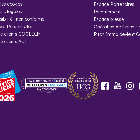
les cookies
Espace Partenaires
ons légales
Recrutement
ibilité : non conforme
Espace presse
es Personnelles
Opération de fusion si
 questions
e clients COGEDIM
Pitch Immo devient 
e clients AGI
nombre d'habitants de la ville ?
 été recensés en 2018 par l’INSEE.
heter un programme neuf à Saint-Thibault
im ?
Youtube
Facebook
In
ira des conseils éclairés et son accompagnement client est prestig
vous aurez un bien de grande qualité et à votre image