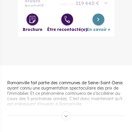
Studio
219 440 €
à partir de
évolutif
2 pièces
286 000 €
à partir de
Brochure
Être recontacté(e)
En savoir +
3 pièces
359 615 €
à partir de
3 pièces
373 615 €
à partir de
évolutif
4 pièces
445 450 €
à partir de
5 pièces
572 000 €
à partir de
Romainville fait partie des communes de Seine–Saint-Denis
ayant connu une augmentation spectaculaire des prix de
l’immobilier. Et ce phénomène continuera de s’accélérer au
cours des 5 prochaines années. C’est donc maintenant qu’il
est intéressant d’investir à Romainville.
Les aides pour acheter un
bien immobilier neuf à