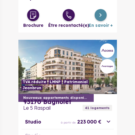
Brochure
Être recontacté(e)
En savoir +
TVA réduite
LMNP
Patrimonial
Jeanbrun
Nouveaux appartements disponibles
93170
Bagnolet
Le 5 Raspail
41
logement
s
Studio
223 000 €
à partir de