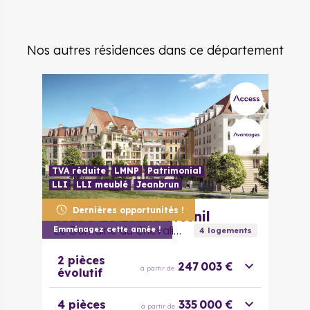
Nos autres résidences dans ce département
TVA réduite
LMNP
Patrimonial
LLI
LLI meublé
Jeanbrun
Dernières opportunités !
93150
Le Blanc-Mesnil
Le Domaine du Chevalier
Emménagez cette année !
4
logement
s
2 pièces
247 003 €
à partir de
évolutif
4 pièces
335 000 €
à partir de