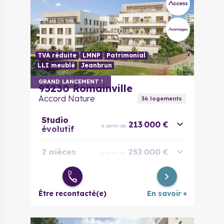
TVA réduite
LMNP
Patrimonial
LLI meublé
Jeanbrun
GRAND LANCEMENT !
93230
Romainville
Accord Nature
36
logement
s
Studio
213 000 €
à partir de
évolutif
2 pièces
252 000 €
à partir de
2 pièces
281 000 €
à partir de
évolutif
Être recontacté(e)
En savoir +
3 pièces
351 000 €
à partir de