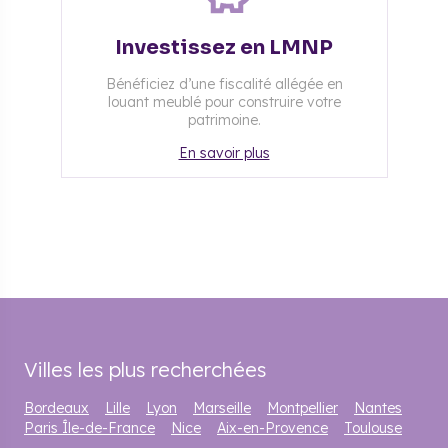
Investissez en LMNP
Bénéficiez d’une fiscalité allégée en
louant meublé pour construire votre
patrimoine.
En savoir plus
Villes les plus recherchées
Bordeaux
Lille
Lyon
Marseille
Montpellier
Nantes
Paris Île-de-France
Nice
Aix-en-Provence
Toulouse