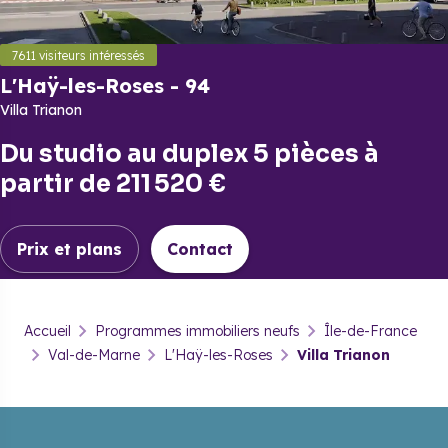
7611
visiteurs intéressés
L'Haÿ-les-Roses
-
94
Villa Trianon
Lancer la vidéo
Du
studio
au
duplex 5 pièces
à
partir de
211 520 €
Prix et plans
Contact
L'Haÿ-les-Roses
-
94
Accueil
Programmes immobiliers neufs
Île-de-France
Villa Trianon
Val-de-Marne
L'Haÿ-les-Roses
Villa Trianon
Prix & plans
Brochure
Contact