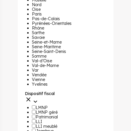
Nord
Oise
Paris
Pas-de-Calais
Pyrénées-Orientales
Rhône
Sarthe
Savoie
Seine-et-Marne
Seine-Maritime
Seine-Saint-Denis
Somme
Val-d’Oise
Val-de-Marne
Var
Vendée
Vienne
Yvelines
Dispositif fiscal
LMNP
LMNP géré
Patrimonial
LLI
LLI meublé