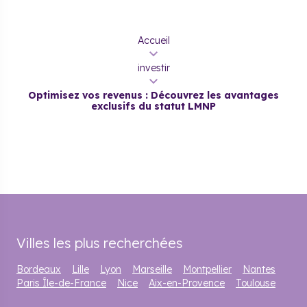
Accueil
investir
Optimisez vos revenus : Découvrez les avantages
exclusifs du statut LMNP
Villes les plus recherchées
Bordeaux
Lille
Lyon
Marseille
Montpellier
Nantes
Paris Île-de-France
Nice
Aix-en-Provence
Toulouse