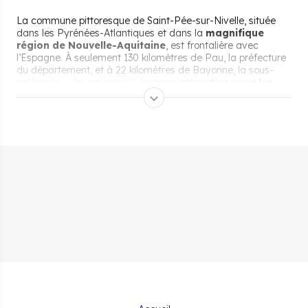
La commune pittoresque de Saint-Pée-sur-Nivelle, située
dans les Pyrénées-Atlantiques et dans la
magnifique
région de Nouvelle-Aquitaine
, est frontalière avec
l’Espagne. À seulement 130 kilomètres de Pau, la préfecture
du département, et à 22 kilomètres de Bayonne, la sous-
préfecture, elle est particulièrement
attractive pour les
investisseurs
. Nos experts Cogedim vous accompagnent
dans votre projet immobilier à Saint-Pée-sur-Nivelle, sur la
côte basque.
Pourquoi s’installer et vivre
à Saint-Pée-sur-Nivelle ?
Une commune bien desservie par le
réseau routier
La commune, à seulement une vingtaine de kilomètres de
Bayonne, offre une variété de moyens de transport. Les
routes départementales D3, D4, D255, D305, D307, D855,
D856 et D918 peuvent être empruntées depuis Saint-Pée-