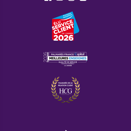
Foire aux questions
Quel budget prévoir pour un
investissement immobilier à
Saint-Pée-sur-Nivelle ?
Le prix des appartements à Saint-Pée-sur-Nivelle
approche les
2 550 euros/m²
et celui des maisons
se situe généralement autour de 2 500 euros/m². La
commune représente donc une belle opportunité pour
ceux qui veulent investir dans un bien immobilier sur
la côte basque.
Pourquoi acheter un programme
neuf à Saint-Pée-sur-Nivelle