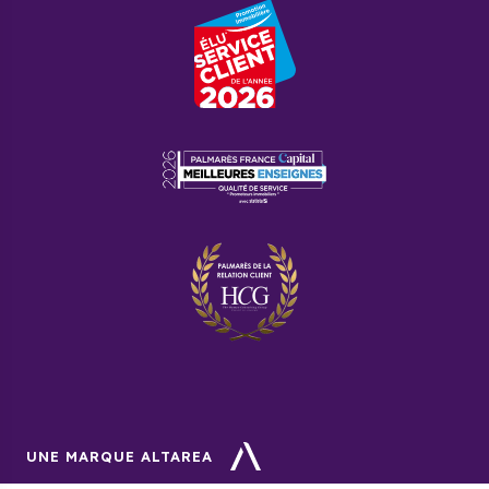
Foire aux questions
Quels sont les plus beaux
villages des Pyrénées-
Atlantiques ?
Le département des Pyrénées-Atlantiques regroupe
cinq des plus beaux villages de France. Il s’agit de
Sare, Navarrenx, Ainhoa, La Bastide-Clairence et
Saint-Jean-Pied-de-Port.
Comment calculer le rendement
locatif net ?
Vous devez utiliser la formule suivante pour calculer
le rendement locatif net de votre investissement
dans les Pyrénées-Atlantiques : (loyer mensuel x 12 x
UNE MARQUE ALTAREA
100 – (charges locatives + frais de gestion + taxe