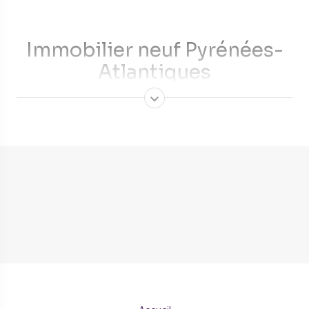
Immobilier neuf Pyrénées-
Atlantiques
Les Pyrénées-Atlantiques, dans la Nouvelle-Aquitaine, est le
département de France qui est situé à l’extrême sud-ouest
de l’hexagone. Le département doit son nom à l’océan qui le
borde d’un côté et à la chaîne montagneuse qui le traverse
au sud, formant la frontière avec l’Espagne. C’est une région
de charme où il fait bon vivre et manger et qui compte
plusieurs des plus beaux villages de France. Des atouts
incontestables pour concrétiser son projet immobilier.
Découvrez les aides et dispositifs qui s'appliquent pour
l’immobilier neuf dans les Pyrénées-Atlantiques
.
Les aides pour acheter un bien
immobilier neuf dans les Pyrénées-
Atlantiques
Vous envisagez de devenir propriétaire et d’investir dans les