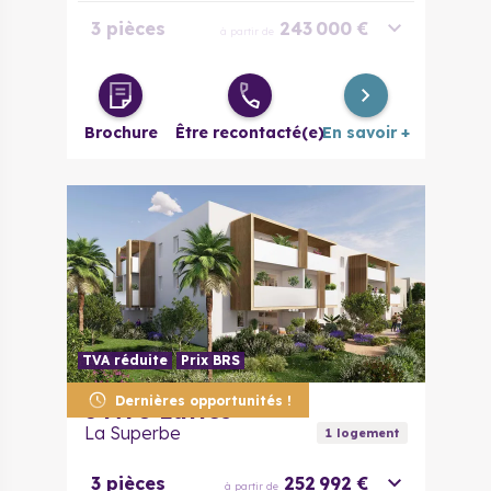
3 pièces
243 000 €
à partir de
4 pièces
315 500 €
à partir de
Brochure
Être recontacté(e)
En savoir +
TVA réduite
Prix BRS
Dernières opportunités !
34970
Lattes
La Superbe
1
logement
3 pièces
252 992 €
à partir de