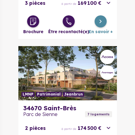
3 pièces
169 100 €
à partir de
Brochure
Être recontacté(e)
En savoir +
LMNP
Patrimonial
Jeanbrun
34670
Saint-Brès
Parc de Sienne
7
logement
s
2 pièces
174 500 €
à partir de