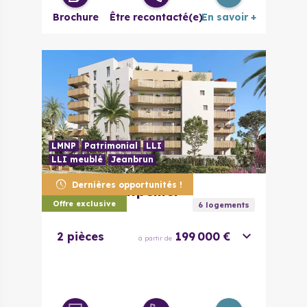
Brochure
Être recontacté(e)
En savoir +
LMNP
Patrimonial
LLI
LLI meublé
Jeanbrun
Dernières opportunités !
34070
Montpellier
Toshi
Offre exclusive
6
logement
s
2 pièces
199 000 €
à partir de