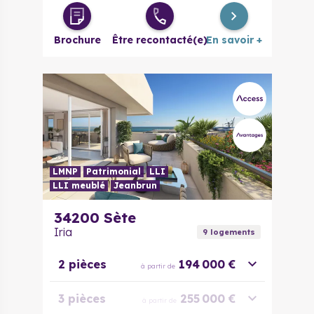
4 pièces
269 000 €
à partir de
Brochure
Être recontacté(e)
En savoir +
LMNP
Patrimonial
LLI
LLI meublé
Jeanbrun
34200
Sète
Iria
9
logement
s
2 pièces
194 000 €
à partir de
3 pièces
255 000 €
à partir de