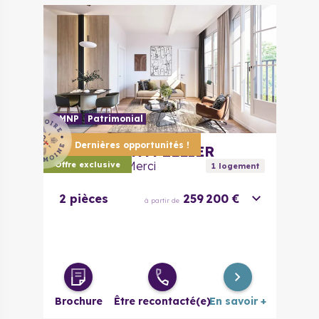
LMNP
Patrimonial
Dernières opportunités !
34000
MONTPELLIER
Le Clos de la Merci
Offre exclusive
1
logement
2 pièces
259 200 €
à partir de
Brochure
Être recontacté(e)
En savoir +