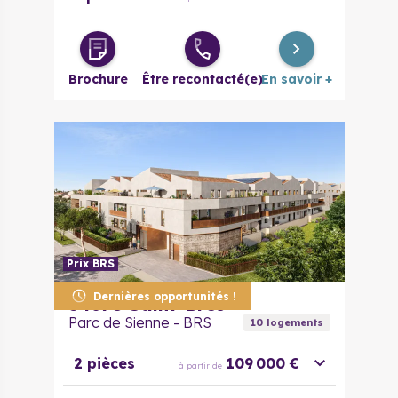
Brochure
Être recontacté(e)
En savoir +
Prix BRS
Dernières opportunités !
34670
Saint-Brès
Parc de Sienne - BRS
10
logement
s
2 pièces
109 000 €
à partir de