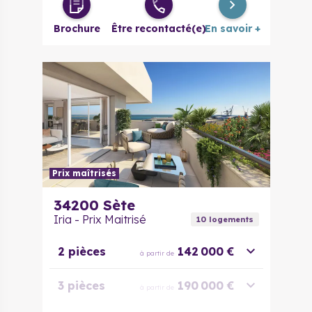
Brochure
Être recontacté(e)
En savoir +
Prix maîtrisés
34200
Sète
Iria - Prix Maitrisé
10
logement
s
2 pièces
142 000 €
à partir de
3 pièces
190 000 €
à partir de