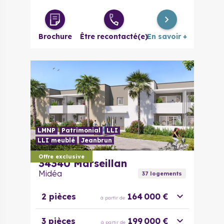
4 pièces
495 000 €
à partir de
Brochure
Être recontacté(e)
En savoir +
LMNP
Patrimonial
LLI
LLI meublé
Jeanbrun
Offre exclusive
34340
Marseillan
Midéa
37
logement
s
2 pièces
164 000 €
à partir de
3 pièces
199 000 €
à partir de