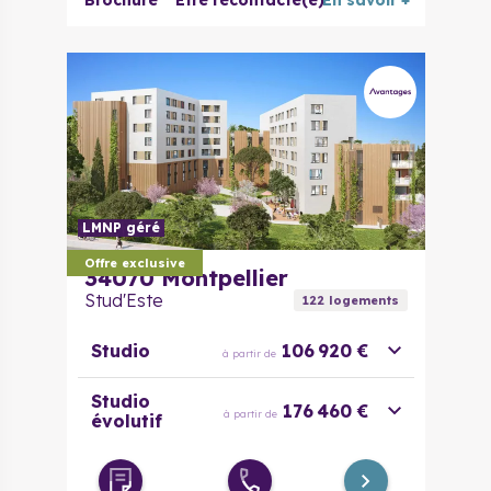
Brochure
Être recontacté(e)
En savoir +
LMNP géré
Offre exclusive
34070
Montpellier
Stud'Este
122
logement
s
Studio
106 920 €
à partir de
Studio
176 460 €
à partir de
évolutif