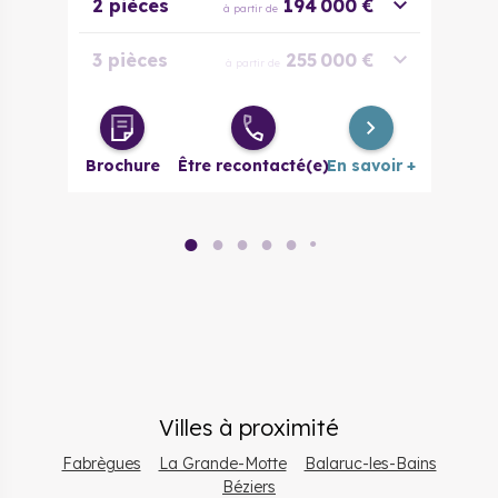
2 pièces
194 000 €
à partir de
3 pièces
255 000 €
à partir de
4 pièces
495 000 €
à partir de
Brochure
Être recontacté(e)
En savoir +
●
●
●
●
●
●
Villes à proximité
Fabrègues
La Grande-Motte
Balaruc-les-Bains
Béziers