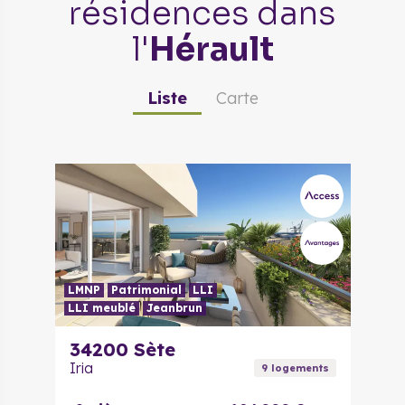
résidences
dans
l'
Hérault
Liste
Carte
LMNP
Patrimonial
LLI
LLI meublé
Jeanbrun
34200
Sète
Iria
9
logement
s