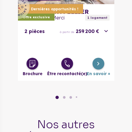
Dernières opportunités !
34000
MONTPELLIER
Le Clos de la Merci
Offre exclusive
1
logement
2 pièces
259 200 €
à partir de
Brochure
Être recontacté(e)
En savoir +
●
●
●
●
Nos autres