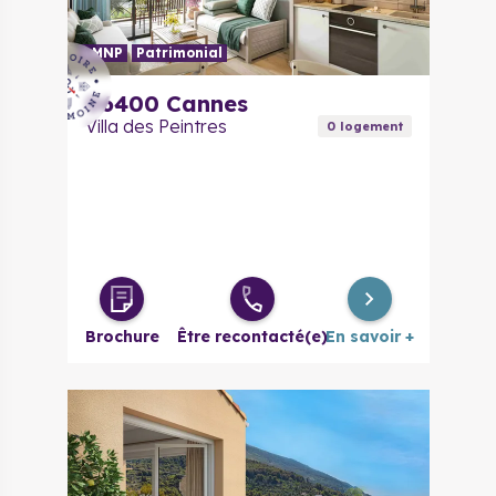
LMNP
Patrimonial
06400
Cannes
Villa des Peintres
0
logement
Brochure
Être recontacté(e)
En savoir +