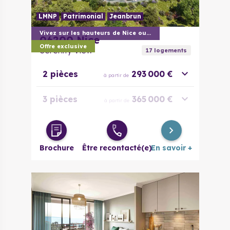
LMNP
Patrimonial
Jeanbrun
Vivez sur les hauteurs de Nice ouest
06200
Nice
Offre exclusive
Serenity View
17
logement
s
2 pièces
293 000 €
à partir de
3 pièces
365 000 €
à partir de
4 pièces
848 000 €
à partir de
Brochure
Être recontacté(e)
En savoir +