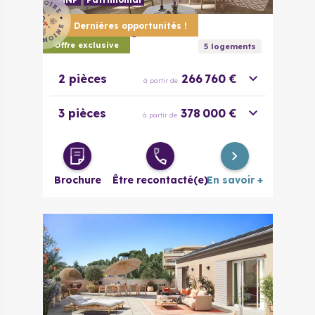
Dernières opportunités !
06000
Nice
Villa Siebel
Offre exclusive
5
logement
s
2 pièces
266 760 €
à partir de
3 pièces
378 000 €
à partir de
Brochure
Être recontacté(e)
En savoir +