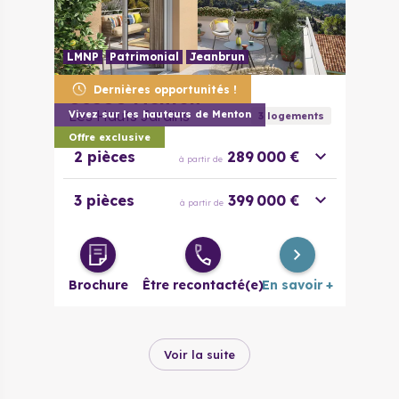
LMNP
Patrimonial
Jeanbrun
Dernières opportunités !
06500
Menton
Les Hauts Jardins
Vivez sur les hauteurs de Menton
3
logement
s
Offre exclusive
2 pièces
289 000 €
à partir de
3 pièces
399 000 €
à partir de
Brochure
Être recontacté(e)
En savoir +
Voir la suite