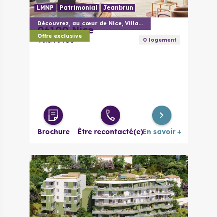
LMNP
Patrimonial
Jeanbrun
Découvrez, au cœur de Nice, Villa Arteo
06100
Nice
Offre exclusive
Villa Arteo
0
logement
Brochure
Être recontacté(e)
En savoir +