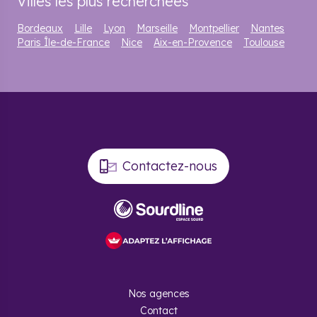
Villes les plus recherchées
Bordeaux
Lille
Lyon
Marseille
Montpellier
Nantes
Paris Île-de-France
Nice
Aix-en-Provence
Toulouse
Contactez-nous
Nos agences
Contact