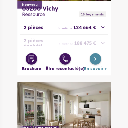
Nouveau
03200
Vichy
Ressource
13
logement
s
2 pièces
124 664 €
à partir de
2 pièces
188 475 €
à partir de
évolutif
3 pièces
201 783 €
à partir de
Brochure
Être recontacté(e)
En savoir +
4 pièces
230 560 €
à partir de
LMNP
Patrimonial