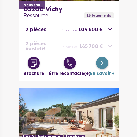
Nouveau
03200
Vichy
Ressource
13
logement
s
2 pièces
109 600 €
à partir de
2 pièces
165 700 €
à partir de
évolutif
3 pièces
177 400 €
à partir de
Brochure
Être recontacté(e)
En savoir +
4 pièces
202 700 €
à partir de
LMNP
Patrimonial
Jeanbrun