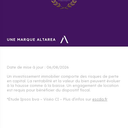
UNE MARQUE ALTAREA
Date de mise à jour :
06/08/2026
Un investissement immobilier comporte des risques de perte
en capital. La rentabilité et la valeur du bien peuvent évoluer
à la hausse comme à la baisse. Un engagement de location
est requis pour bénéficier du dispositif fiscal.
*Étude Ipsos bva – Viséo CI – Plus d’infos sur
escda.fr