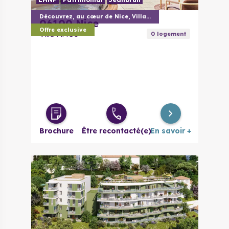
Découvrez, au cœur de Nice, Villa Arteo
06100
Nice
Offre exclusive
Villa Arteo
0
logement
Brochure
Être recontacté(e)
En savoir +