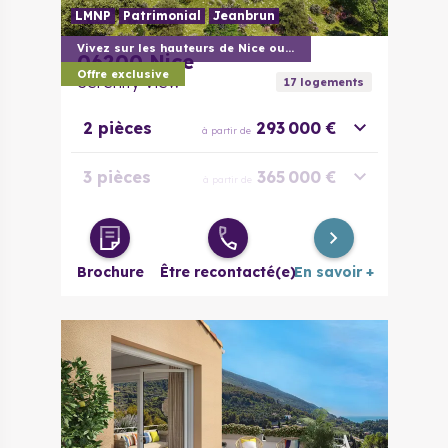
LMNP
Patrimonial
Jeanbrun
Vivez sur les hauteurs de Nice ouest
06200
Nice
Offre exclusive
Serenity View
17
logement
s
2 pièces
293 000 €
à partir de
3 pièces
365 000 €
à partir de
4 pièces
848 000 €
à partir de
Brochure
Être recontacté(e)
En savoir +