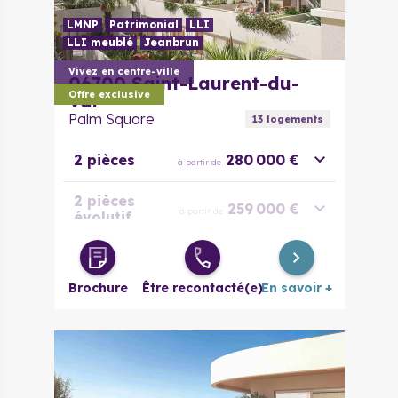
LMNP
Patrimonial
LLI
LLI meublé
Jeanbrun
Vivez en centre-ville
06700
Saint-Laurent-du-
Offre exclusive
Var
Palm Square
13
logement
s
2 pièces
280 000 €
à partir de
2 pièces
259 000 €
à partir de
évolutif
3 pièces
379 000 €
à partir de
Brochure
Être recontacté(e)
En savoir +