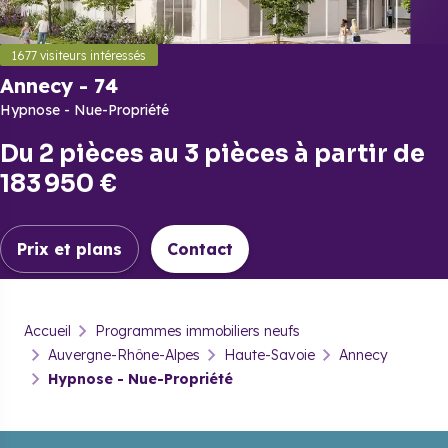
1677
visiteurs intéressés
Annecy
-
74
Hypnose - Nue-Propriété
Du
2 pièces
au
3 pièces
à partir de
183 950 €
Prix et plans
Contact
Annecy
-
74
Accueil
Programmes immobiliers neufs
Hypnose - Nue-Propriété
Auvergne-Rhône-Alpes
Haute-Savoie
Annecy
Hypnose - Nue-Propriété
Prix & plans
Brochure
Contact