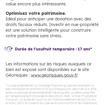
value encore plus intéressante.
Optimisez votre patrimoine.
Idéal pour anticiper une donation avec des
droits fiscaux réduits. Investir en nue-propriété
est une solution intelligente pour construire
votre patrimoine sans stress.
Durée de l’usufruit temporaire :
17 ans
*
Les informations sur les risques auxquels ce
bien est exposé sont disponibles sur le site
Géorisques :
www.georisques.gouv.fr
* La nue-propriété est un montage financier qui permet d’acheter un
bien immobilier en profitant d’un prix d’acquisition réduit de 30 à 40%
grâce au principe de démembrement de propriété. La pleine propriété
est temporairement dissociée en deux droits réels : la Nue-Propriété et
l’Usufruit. La durée de l’usufruit est traditionnellement de 15 à 20 ans.
Article L.253-1 et suivants du code de la construction et de l’habitation,