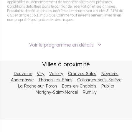
applicables au démembrement de propriété objets des présentes.
Conditions détaillées dans le contrat de réservation et ses annexes.
Possibilité de déduction des intérêts d’emprunts voir articles 31.I.1°d du
CGI et article 156.1.3° du CGI Comme tout investissement, investir en
nue-propriété peut présenter des risques.
Voir le programme en détails
Villes à proximité
Douvaine
Viry
Valleiry
Cranves-Sales
Neydens
Annemasse
Thonon-les-Bains
Collonges-sous-Salève
La Roche-sur-Foron
Bons-en-Chablais
Publier
Marigny-Saint-Marcel
Rumilly