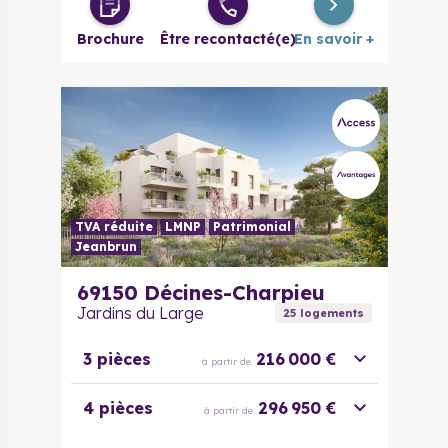
à partir de
évolutif
Brochure
Être recontacté(e)
En savoir +
4 pièces
251 096 €
à partir de
5 pièces
303 325 €
à partir de
TVA réduite
LMNP
Patrimonial
Jeanbrun
69150
Décines-Charpieu
Jardins du Large
25
logement
s
3 pièces
216 000 €
à partir de
4 pièces
296 950 €
à partir de