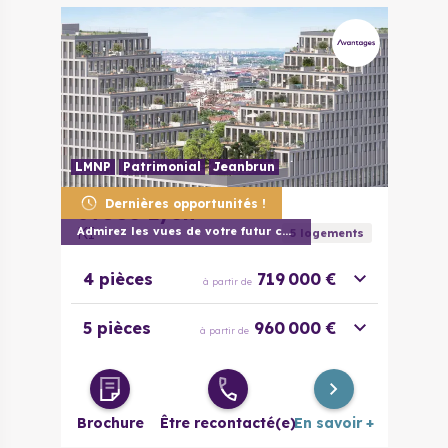
LMNP
Patrimonial
Jeanbrun
Dernières opportunités !
69003
Lyon
KI
Admirez les vues de votre futur chez vou
5
logement
s
4 pièces
719 000 €
à partir de
5 pièces
960 000 €
à partir de
Brochure
Être recontacté(e)
En savoir +