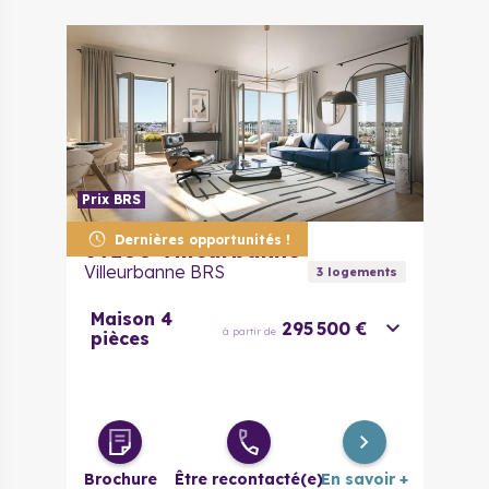
Prix BRS
Dernières opportunités !
69100
Villeurbanne
Villeurbanne BRS
3
logement
s
Maison 4
295 500 €
à partir de
pièces
Brochure
Être recontacté(e)
En savoir +