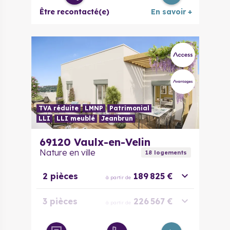
Être recontacté(e)
En savoir +
TVA réduite
LMNP
Patrimonial
LLI
LLI meublé
Jeanbrun
69120
Vaulx-en-Velin
Nature en ville
18
logement
s
2 pièces
189 825 €
à partir de
3 pièces
226 567 €
à partir de
3 pièces
257 975 €