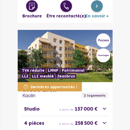
Brochure
Être recontacté(e)
En savoir +
TVA réduite
LMNP
Patrimonial
LLI
LLI meublé
Jeanbrun
Dernières opportunités !
69500
Bron
Kaolin
2
logement
s
Studio
137 000 €
à partir de
4 pièces
258 500 €
à partir de