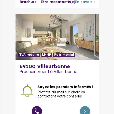
Duplex 5
Brochure
Être recontacté(e)
En savoir +
664 000 €
à partir de
pièces
TVA réduite
LMNP
Patrimonial
69100
Villeurbanne
Prochainement à Villeurbanne
Soyez les premiers informés !
Profitez du meilleur choix en
contactant votre conseiller.