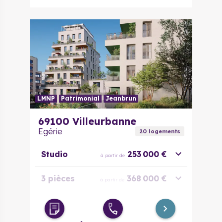
LMNP
Patrimonial
Jeanbrun
69100
Villeurbanne
Egérie
20
logement
s
Studio
253 000 €
à partir de
3 pièces
368 000 €
à partir de
4 pièces
494 400 €
à partir de