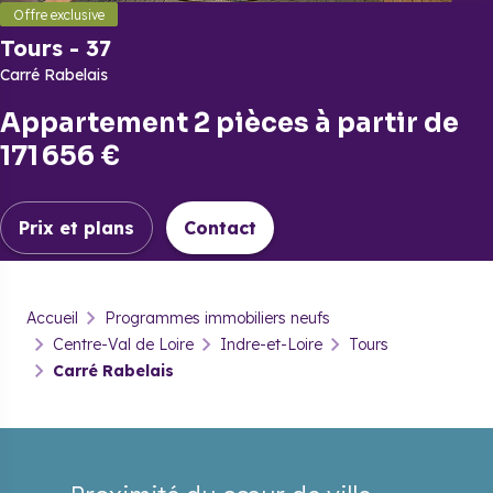
Offre exclusive
Tours
-
37
Carré Rabelais
Appartement 2 pièces
à partir de
171 656 €
Prix et plans
Contact
Tours
-
37
Accueil
Programmes immobiliers neufs
Carré Rabelais
Centre-Val de Loire
Indre-et-Loire
Tours
Carré Rabelais
Prix & plans
Brochure
Contact