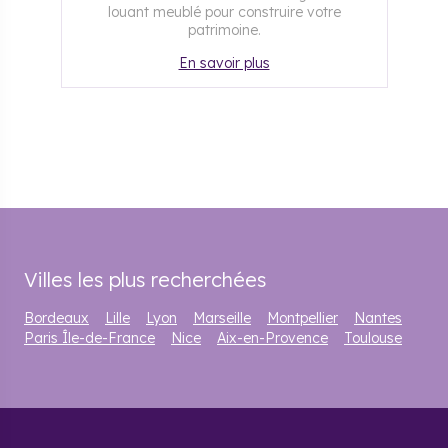
louant meublé pour construire votre
patrimoine.
En savoir plus
Villes les plus recherchées
Bordeaux
Lille
Lyon
Marseille
Montpellier
Nantes
Paris Île-de-France
Nice
Aix-en-Provence
Toulouse