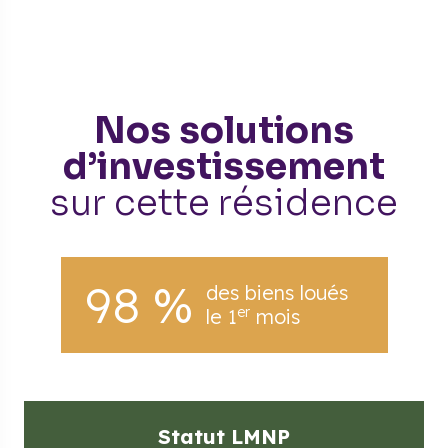
Nos solutions
d’investissement
sur cette résidence
98 %
des biens loués
er
le 1
mois
Statut LMNP